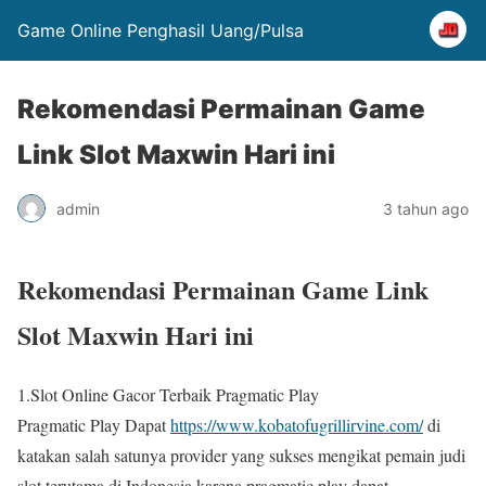
Game Online Penghasil Uang/Pulsa
Rekomendasi Permainan Game
Link Slot Maxwin Hari ini
admin
3 tahun ago
Rekomendasi Permainan Game Link
Slot Maxwin Hari ini
1.Slot Online Gacor Terbaik Pragmatic Play
Pragmatic Play Dapat
https://www.kobatofugrillirvine.com/
di
katakan salah satunya provider yang sukses mengikat pemain judi
slot terutama di Indonesia,karena pragmatic play dapat