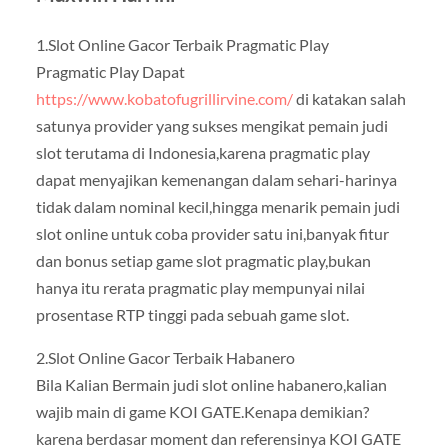
1.Slot Online Gacor Terbaik Pragmatic Play
Pragmatic Play Dapat
https://www.kobatofugrillirvine.com/
di katakan salah
satunya provider yang sukses mengikat pemain judi
slot terutama di Indonesia,karena pragmatic play
dapat menyajikan kemenangan dalam sehari-harinya
tidak dalam nominal kecil,hingga menarik pemain judi
slot online untuk coba provider satu ini,banyak fitur
dan bonus setiap game slot pragmatic play,bukan
hanya itu rerata pragmatic play mempunyai nilai
prosentase RTP tinggi pada sebuah game slot.
2.Slot Online Gacor Terbaik Habanero
Bila Kalian Bermain judi slot online habanero,kalian
wajib main di game KOI GATE.Kenapa demikian?
karena berdasar moment dan referensinya KOI GATE