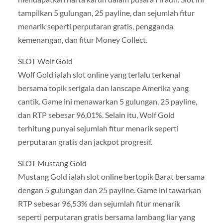
tampilkan 5 gulungan, 25 payline, dan sejumlah fitur
menarik seperti perputaran gratis, pengganda
kemenangan, dan fitur Money Collect.
SLOT Wolf Gold
Wolf Gold ialah slot online yang terlalu terkenal
bersama topik serigala dan lanscape Amerika yang
cantik. Game ini menawarkan 5 gulungan, 25 payline,
dan RTP sebesar 96,01%. Selain itu, Wolf Gold
terhitung punyai sejumlah fitur menarik seperti
perputaran gratis dan jackpot progresif.
SLOT Mustang Gold
Mustang Gold ialah slot online bertopik Barat bersama
dengan 5 gulungan dan 25 payline. Game ini tawarkan
RTP sebesar 96,53% dan sejumlah fitur menarik
seperti perputaran gratis bersama lambang liar yang