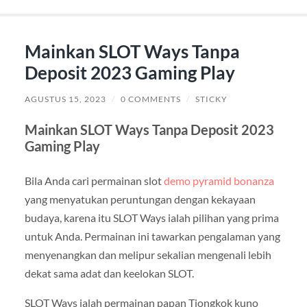
Mainkan SLOT Ways Tanpa
Deposit 2023 Gaming Play
AGUSTUS 15, 2023
/
0 COMMENTS
/
STICKY
Mainkan SLOT Ways Tanpa Deposit 2023
Gaming Play
Bila Anda cari permainan slot
demo pyramid bonanza
yang menyatukan peruntungan dengan kekayaan
budaya, karena itu SLOT Ways ialah pilihan yang prima
untuk Anda. Permainan ini tawarkan pengalaman yang
menyenangkan dan melipur sekalian mengenali lebih
dekat sama adat dan keelokan SLOT.
SLOT Ways ialah permainan papan Tiongkok kuno