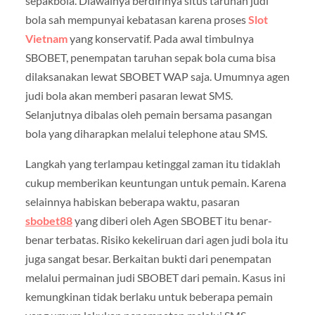
sepakbola. Diawalnya berdirinya situs taruhan judi
bola sah mempunyai kebatasan karena proses
Slot
Vietnam
yang konservatif. Pada awal timbulnya
SBOBET, penempatan taruhan sepak bola cuma bisa
dilaksanakan lewat SBOBET WAP saja. Umumnya agen
judi bola akan memberi pasaran lewat SMS.
Selanjutnya dibalas oleh pemain bersama pasangan
bola yang diharapkan melalui telephone atau SMS.
Langkah yang terlampau ketinggal zaman itu tidaklah
cukup memberikan keuntungan untuk pemain. Karena
selainnya habiskan beberapa waktu, pasaran
sbobet88
yang diberi oleh Agen SBOBET itu benar-
benar terbatas. Risiko kekeliruan dari agen judi bola itu
juga sangat besar. Berkaitan bukti dari penempatan
melalui permainan judi SBOBET dari pemain. Kasus ini
kemungkinan tidak berlaku untuk beberapa pemain