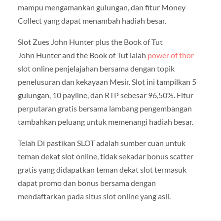
mampu mengamankan gulungan, dan fitur Money
Collect yang dapat menambah hadiah besar.
Slot Zues John Hunter plus the Book of Tut
John Hunter and the Book of Tut ialah
power of thor
slot online penjelajahan bersama dengan topik
penelusuran dan kekayaan Mesir. Slot ini tampilkan 5
gulungan, 10 payline, dan RTP sebesar 96,50%. Fitur
perputaran gratis bersama lambang pengembangan
tambahkan peluang untuk memenangi hadiah besar.
Telah Di pastikan SLOT adalah sumber cuan untuk
teman dekat slot online, tidak sekadar bonus scatter
gratis yang didapatkan teman dekat slot termasuk
dapat promo dan bonus bersama dengan
mendaftarkan pada situs slot online yang asli.