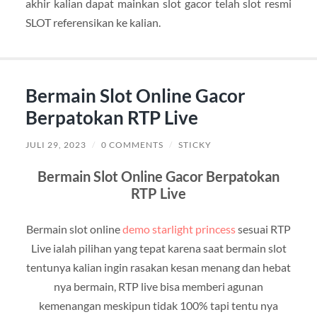
akhir kalian dapat mainkan slot gacor telah slot resmi
SLOT referensikan ke kalian.
Bermain Slot Online Gacor
Berpatokan RTP Live
JULI 29, 2023
/
0 COMMENTS
/
STICKY
Bermain Slot Online Gacor Berpatokan
RTP Live
Bermain slot online
demo starlight princess
sesuai RTP
Live ialah pilihan yang tepat karena saat bermain slot
tentunya kalian ingin rasakan kesan menang dan hebat
nya bermain, RTP live bisa memberi agunan
kemenangan meskipun tidak 100% tapi tentu nya