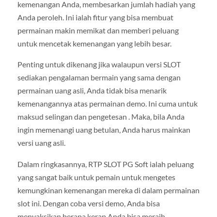
kemenangan Anda, membesarkan jumlah hadiah yang
Anda peroleh. Ini ialah fitur yang bisa membuat
permainan makin memikat dan memberi peluang
untuk mencetak kemenangan yang lebih besar.
Penting untuk dikenang jika walaupun versi SLOT
sediakan pengalaman bermain yang sama dengan
permainan uang asli, Anda tidak bisa menarik
kemenangannya atas permainan demo. Ini cuma untuk
maksud selingan dan pengetesan . Maka, bila Anda
ingin memenangi uang betulan, Anda harus mainkan
versi uang asli.
Dalam ringkasannya, RTP SLOT PG Soft ialah peluang
yang sangat baik untuk pemain untuk mengetes
kemungkinan kemenangan mereka di dalam permainan
slot ini. Dengan coba versi demo, Anda bisa
menyaksikan berapa kerap Anda bisa meraih