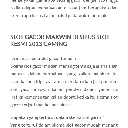
Kalian dapat menanyakan di saat jam berapakah dan
skema apa harus kalian pakai pada waktu bermain.
SLOT GACOR MAXWIN DI SITUS SLOT
RESMI 2023 GAMING
Di mana skema slot gacor terjadi ?
Skema slot gacor mudah menang tentu saja akan kalian
merasai dalam permainan yang kalian mainkan. Ini
akan kalian cicipi saat anda mendapatkan jackpot atau
slot gacor maxwin kalian peroleh dalam game itu.
Ketika kemenangan kalian dapat, ketika itu skema slot
gacor terjadi saat kalian sukses.
Siapakah yang terturut dalam skema slot gacor ?
Yang terturut dalam skema slot gacor mudah menang