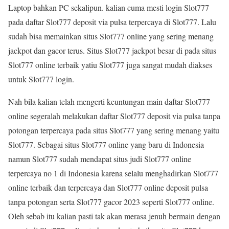
Laptop bahkan PC sekalipun. kalian cuma mesti login Slot777
pada daftar Slot777 deposit via pulsa terpercaya di Slot777. Lalu
sudah bisa memainkan situs Slot777 online yang sering menang
jackpot dan gacor terus. Situs Slot777 jackpot besar di pada situs
Slot777 online terbaik yatiu Slot777 juga sangat mudah diakses
untuk Slot777 login.
Nah bila kalian telah mengerti keuntungan main daftar Slot777
online segeralah melakukan daftar Slot777 deposit via pulsa tanpa
potongan terpercaya pada situs Slot777 yang sering menang yaitu
Slot777. Sebagai situs Slot777 online yang baru di Indonesia
namun Slot777 sudah mendapat situs judi Slot777 online
terpercaya no 1 di Indonesia karena selalu menghadirkan Slot777
online terbaik dan terpercaya dan Slot777 online deposit pulsa
tanpa potongan serta Slot777 gacor 2023 seperti Slot777 online.
Oleh sebab itu kalian pasti tak akan merasa jenuh bermain dengan