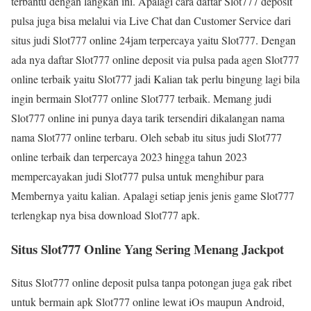
terbantu dengan langkah ini. Apalagi cara daftar Slot777 deposit
pulsa juga bisa melalui via Live Chat dan Customer Service dari
situs judi Slot777 online 24jam terpercaya yaitu Slot777. Dengan
ada nya daftar Slot777 online deposit via pulsa pada agen Slot777
online terbaik yaitu Slot777 jadi Kalian tak perlu bingung lagi bila
ingin bermain Slot777 online Slot777 terbaik. Memang judi
Slot777 online ini punya daya tarik tersendiri dikalangan nama
nama Slot777 online terbaru. Oleh sebab itu situs judi Slot777
online terbaik dan terpercaya 2023 hingga tahun 2023
mempercayakan judi Slot777 pulsa untuk menghibur para
Membernya yaitu kalian. Apalagi setiap jenis jenis game Slot777
terlengkap nya bisa download Slot777 apk.
Situs Slot777 Online Yang Sering Menang Jackpot
Situs Slot777 online deposit pulsa tanpa potongan juga gak ribet
untuk bermain apk Slot777 online lewat iOs maupun Android,