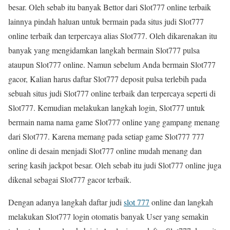
besar. Oleh sebab itu banyak Bettor dari Slot777 online terbaik
lainnya pindah haluan untuk bermain pada situs judi Slot777
online terbaik dan terpercaya alias Slot777. Oleh dikarenakan itu
banyak yang mengidamkan langkah bermain Slot777 pulsa
ataupun Slot777 online. Namun sebelum Anda bermain Slot777
gacor, Kalian harus daftar Slot777 deposit pulsa terlebih pada
sebuah situs judi Slot777 online terbaik dan terpercaya seperti di
Slot777. Kemudian melakukan langkah login, Slot777 untuk
bermain nama nama game Slot777 online yang gampang menang
dari Slot777. Karena memang pada setiap game Slot777 777
online di desain menjadi Slot777 online mudah menang dan
sering kasih jackpot besar. Oleh sebab itu judi Slot777 online juga
dikenal sebagai Slot777 gacor terbaik.
Dengan adanya langkah daftar judi
slot 777
online dan langkah
melakukan Slot777 login otomatis banyak User yang semakin