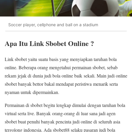
Soccer player, cellphone and ball on a stadium
Apa Itu Link Sbobet Online ?
Link sbobet yaitu suatu basis yang menyiapkan taruhan bola
online. Beberapa orang mengetahui permainan sbobet, sebab
rekam jejak di dunia judi bola online baik sekali. Main judi online
sbobet banyak bettor bakal mendapat peristiwa menarik serta
nyaman untuk dipermainkan.
Permainan di sbobet begitu lengkap dimulai dengan taruhan bola
virtual serta live. Banyak orang-orang di luar sana jadi agen
sbobet buat penuhi banyak pencinta judi online di seluruh asia
tergolong indonesia. Ada sbobet88 selaku pasaran judi bola