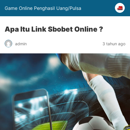
Game Online Penghasil Uang/Pulsa
Apa Itu Link Sbobet Online ?
admin
3 tahun ago