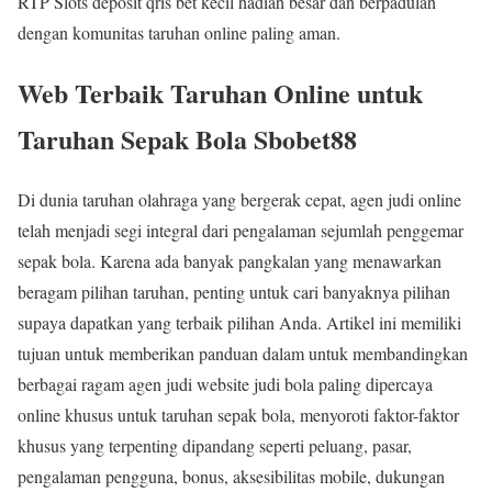
RTP Slots deposit qris bet kecil hadiah besar dan berpadulah
dengan komunitas taruhan online paling aman.
Web Terbaik Taruhan Online untuk
Taruhan Sepak Bola Sbobet88
Di dunia taruhan olahraga yang bergerak cepat, agen judi online
telah menjadi segi integral dari pengalaman sejumlah penggemar
sepak bola. Karena ada banyak pangkalan yang menawarkan
beragam pilihan taruhan, penting untuk cari banyaknya pilihan
supaya dapatkan yang terbaik pilihan Anda. Artikel ini memiliki
tujuan untuk memberikan panduan dalam untuk membandingkan
berbagai ragam agen judi website judi bola paling dipercaya
online khusus untuk taruhan sepak bola, menyoroti faktor-faktor
khusus yang terpenting dipandang seperti peluang, pasar,
pengalaman pengguna, bonus, aksesibilitas mobile, dukungan