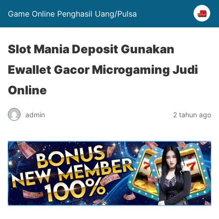
Game Online Penghasil Uang/Pulsa
Slot Mania Deposit Gunakan
Ewallet Gacor Microgaming Judi
Online
admin
2 tahun ago