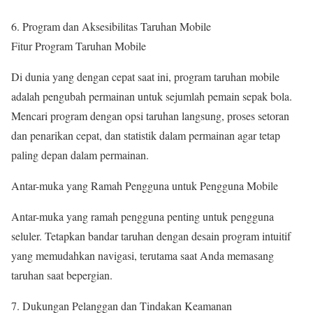
6. Program dan Aksesibilitas Taruhan Mobile
Fitur Program Taruhan Mobile
Di dunia yang dengan cepat saat ini, program taruhan mobile
adalah pengubah permainan untuk sejumlah pemain sepak bola.
Mencari program dengan opsi taruhan langsung, proses setoran
dan penarikan cepat, dan statistik dalam permainan agar tetap
paling depan dalam permainan.
Antar-muka yang Ramah Pengguna untuk Pengguna Mobile
Antar-muka yang ramah pengguna penting untuk pengguna
seluler. Tetapkan bandar taruhan dengan desain program intuitif
yang memudahkan navigasi, terutama saat Anda memasang
taruhan saat bepergian.
7. Dukungan Pelanggan dan Tindakan Keamanan