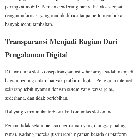
perangkat mobile. Pemain cenderung menyukai akses cepat
dengan informasi yang mudah dibaca tanpa perlu membuka
banyak menu tambahan.
Transparansi Menjadi Bagian Dari
Pengalaman Digital
Di luar dunia slot, konsep transparansi sebenarnya sudah menjadi
bagian penting dalam banyak platform digital. Pengguna internet
sekarang lebih nyaman dengan sistem yang terasa jelas,
sederhana, dan tidak berlebihan.
Hal yang sama mulai terbawa ke komunitas slot online.
Pemain tidak selalu mencari permainan yang dianggap paling
ramai. Kadang mereka justru lebih nyaman berada di platform