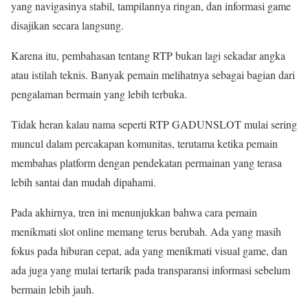
yang navigasinya stabil, tampilannya ringan, dan informasi game
disajikan secara langsung.
Karena itu, pembahasan tentang RTP bukan lagi sekadar angka
atau istilah teknis. Banyak pemain melihatnya sebagai bagian dari
pengalaman bermain yang lebih terbuka.
Tidak heran kalau nama seperti RTP GADUNSLOT mulai sering
muncul dalam percakapan komunitas, terutama ketika pemain
membahas platform dengan pendekatan permainan yang terasa
lebih santai dan mudah dipahami.
Pada akhirnya, tren ini menunjukkan bahwa cara pemain
menikmati slot online memang terus berubah. Ada yang masih
fokus pada hiburan cepat, ada yang menikmati visual game, dan
ada juga yang mulai tertarik pada transparansi informasi sebelum
bermain lebih jauh.