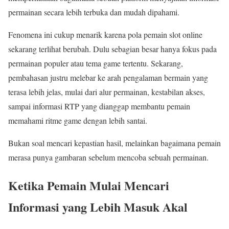
permainan secara lebih terbuka dan mudah dipahami.
Fenomena ini cukup menarik karena pola pemain slot online
sekarang terlihat berubah. Dulu sebagian besar hanya fokus pada
permainan populer atau tema game tertentu. Sekarang,
pembahasan justru melebar ke arah pengalaman bermain yang
terasa lebih jelas, mulai dari alur permainan, kestabilan akses,
sampai informasi RTP yang dianggap membantu pemain
memahami ritme game dengan lebih santai.
Bukan soal mencari kepastian hasil, melainkan bagaimana pemain
merasa punya gambaran sebelum mencoba sebuah permainan.
Ketika Pemain Mulai Mencari
Informasi yang Lebih Masuk Akal