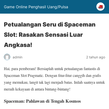
Game Online Penghasil Uang/Pulsa
Petualangan Seru di Spaceman
Slot: Rasakan Sensasi Luar
Angkasa!
admin
2 tahun ago
Hai, para pemberani! Bersiaplah untuk petualangan fantastis di
Spaceman Slot Pragmatic. Dengan fitur-fitur canggih dan grafis
yang memukau, langit tak lagi menjadi batas. Inilah saatnya untuk
meraih kekayaan di antara bintang-bintang!
Spaceman: Pahlawan di Tengah Kosmos