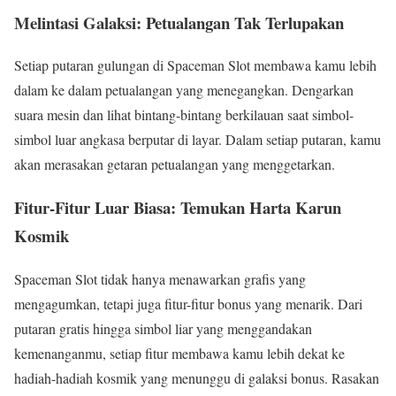
Melintasi Galaksi: Petualangan Tak Terlupakan
Setiap putaran gulungan di Spaceman Slot membawa kamu lebih
dalam ke dalam petualangan yang menegangkan. Dengarkan
suara mesin dan lihat bintang-bintang berkilauan saat simbol-
simbol luar angkasa berputar di layar. Dalam setiap putaran, kamu
akan merasakan getaran petualangan yang menggetarkan.
Fitur-Fitur Luar Biasa: Temukan Harta Karun
Kosmik
Spaceman Slot tidak hanya menawarkan grafis yang
mengagumkan, tetapi juga fitur-fitur bonus yang menarik. Dari
putaran gratis hingga simbol liar yang menggandakan
kemenanganmu, setiap fitur membawa kamu lebih dekat ke
hadiah-hadiah kosmik yang menunggu di galaksi bonus. Rasakan