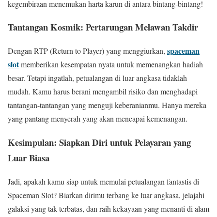
kegembiraan menemukan harta karun di antara bintang-bintang!
Tantangan Kosmik: Pertarungan Melawan Takdir
spaceman
Dengan RTP (Return to Player) yang menggiurkan,
slot
memberikan kesempatan nyata untuk memenangkan hadiah
besar. Tetapi ingatlah, petualangan di luar angkasa tidaklah
mudah. Kamu harus berani mengambil risiko dan menghadapi
tantangan-tantangan yang menguji keberanianmu. Hanya mereka
yang pantang menyerah yang akan mencapai kemenangan.
Kesimpulan: Siapkan Diri untuk Pelayaran yang
Luar Biasa
Jadi, apakah kamu siap untuk memulai petualangan fantastis di
Spaceman Slot? Biarkan dirimu terbang ke luar angkasa, jelajahi
galaksi yang tak terbatas, dan raih kekayaan yang menanti di alam