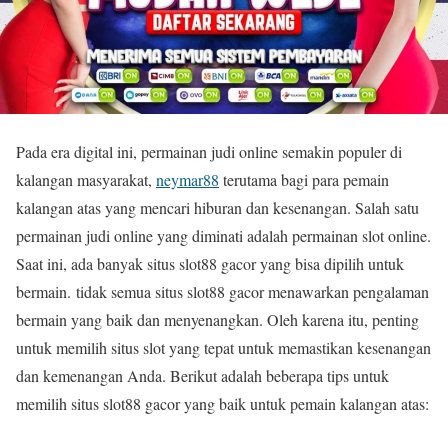
Pada era digital ini, permainan judi online semakin populer di
kalangan masyarakat,
neymar88
terutama bagi para pemain
kalangan atas yang mencari hiburan dan kesenangan. Salah satu
permainan judi online yang diminati adalah permainan slot online.
Saat ini, ada banyak situs slot88 gacor yang bisa dipilih untuk
bermain. tidak semua situs slot88 gacor menawarkan pengalaman
bermain yang baik dan menyenangkan. Oleh karena itu, penting
untuk memilih situs slot yang tepat untuk memastikan kesenangan
dan kemenangan Anda. Berikut adalah beberapa tips untuk
memilih situs slot88 gacor yang baik untuk pemain kalangan atas: