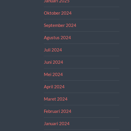
Januari 2025
Oktober 2024
September 2024
Agustus 2024
Juli 2024
Juni 2024
Mei 2024
April 2024
Maret 2024
Februari 2024
Januari 2024