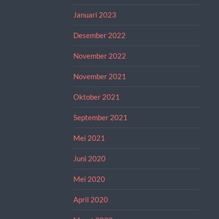
Januari 2023
Desember 2022
November 2022
November 2021
Oktober 2021
September 2021
Mei 2021
Juni 2020
Mei 2020
April 2020