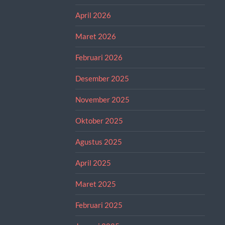
April 2026
Maret 2026
Februari 2026
Desember 2025
November 2025
Oktober 2025
Agustus 2025
April 2025
Maret 2025
Februari 2025