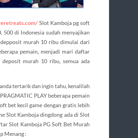
eretreats.com/
Slot Kamboja pg soft
0, 500 di Indonesia sudah menyajikan
depposit murah 10 ribu dimulai dari
eberapa pemain, menjadi mari daftar
 deposit murah 10 ribu, semua ada
da tertarik dan ingin tahu, kenalilah
sin PRAGMATIC PLAY beberapa pemain
ft bet kecil game dengan gratis lebih
ame Slot Kamboja dingdong ada di Slot
tar Slot Kamboja PG Soft Bet Murah
ap Menang :