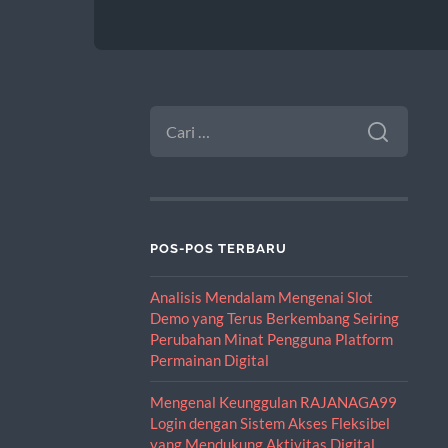
CARI
UNTUK:
POS-POS TERBARU
Analisis Mendalam Mengenai Slot
Demo yang Terus Berkembang Seiring
Perubahan Minat Pengguna Platform
Permainan Digital
Mengenal Keunggulan RAJANAGA99
Login dengan Sistem Akses Fleksibel
yang Mendukung Aktivitas Digital