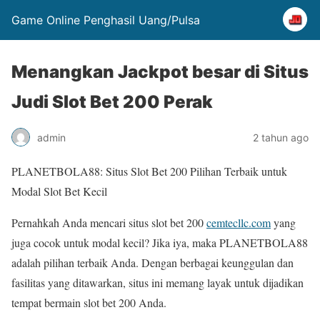
Game Online Penghasil Uang/Pulsa
Menangkan Jackpot besar di Situs
Judi Slot Bet 200 Perak
admin
2 tahun ago
PLANETBOLA88: Situs Slot Bet 200 Pilihan Terbaik untuk
Modal Slot Bet Kecil
Pernahkah Anda mencari situs slot bet 200
cemtecllc.com
yang
juga cocok untuk modal kecil? Jika iya, maka PLANETBOLA88
adalah pilihan terbaik Anda. Dengan berbagai keunggulan dan
fasilitas yang ditawarkan, situs ini memang layak untuk dijadikan
tempat bermain slot bet 200 Anda.