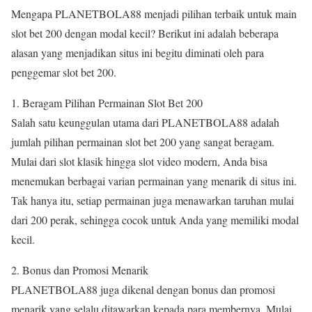
Mengapa PLANETBOLA88 menjadi pilihan terbaik untuk main
slot bet 200 dengan modal kecil? Berikut ini adalah beberapa
alasan yang menjadikan situs ini begitu diminati oleh para
penggemar slot bet 200.
1. Beragam Pilihan Permainan Slot Bet 200
Salah satu keunggulan utama dari PLANETBOLA88 adalah
jumlah pilihan permainan slot bet 200 yang sangat beragam.
Mulai dari slot klasik hingga slot video modern, Anda bisa
menemukan berbagai varian permainan yang menarik di situs ini.
Tak hanya itu, setiap permainan juga menawarkan taruhan mulai
dari 200 perak, sehingga cocok untuk Anda yang memiliki modal
kecil.
2. Bonus dan Promosi Menarik
PLANETBOLA88 juga dikenal dengan bonus dan promosi
menarik yang selalu ditawarkan kepada para membernya. Mulai