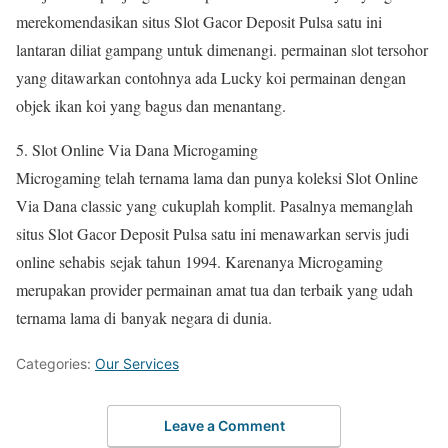
merekomendasikan situs Slot Gacor Deposit Pulsa satu ini
lantaran diliat gampang untuk dimenangi. permainan slot tersohor
yang ditawarkan contohnya ada Lucky koi permainan dengan
objek ikan koi yang bagus dan menantang.
5. Slot Online Via Dana Microgaming
Microgaming telah ternama lama dan punya koleksi Slot Online
Via Dana classic yang cukuplah komplit. Pasalnya memanglah
situs Slot Gacor Deposit Pulsa satu ini menawarkan servis judi
online sehabis sejak tahun 1994. Karenanya Microgaming
merupakan provider permainan amat tua dan terbaik yang udah
ternama lama di banyak negara di dunia.
Categories:
Our Services
Leave a Comment