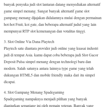
banyak penyuka judi slot lantaran datang menyediakan alternatif
game simpel menang. Sangat banyak alternatif game slot
gampang menang dijajakan didalamnya mulai dengan permainan
hot-hot Fruit, koi gate, dan beberapa alternatif judul yang lain
mempunyai RTP slot kemenangan dan votalitas tinggi.
3. Slot Online Via Dana Playtech
Playtech satu diantara provider judi online yang kuasai industri
judi di tempat Asia. kamu dapat coba beberapa judi Slot Gacor
Deposit Pulsa simpel menang dengan technologi baru dan
modern. Salah satunya antara lainnya type game yang telah
dukungan HTML5 dan mobile friendly maka dari itu simpel
dicapai.
4. Slot Gampang Menang Spadegaming
Spadegaming nampaknya menjadi pilihan yang banyak
dianjurkan sepanjang ini oleh pemain veteran. Banyak yang