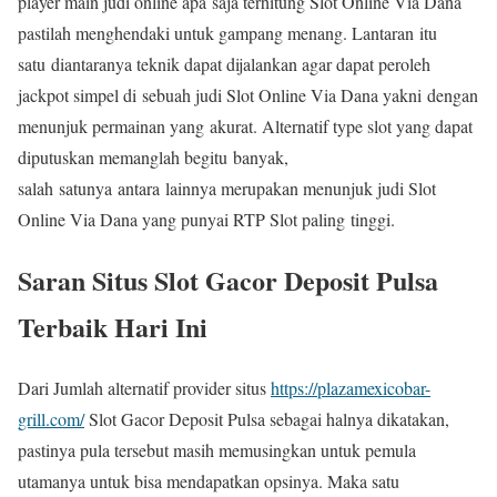
player main judi online apa saja terhitung Slot Online Via Dana
pastilah menghendaki untuk gampang menang. Lantaran itu
satu diantaranya teknik dapat dijalankan agar dapat peroleh
jackpot simpel di sebuah judi Slot Online Via Dana yakni dengan
menunjuk permainan yang akurat. Alternatif type slot yang dapat
diputuskan memanglah begitu banyak,
salah satunya antara lainnya merupakan menunjuk judi Slot
Online Via Dana yang punyai RTP Slot paling tinggi.
Saran Situs Slot Gacor Deposit Pulsa
Terbaik Hari Ini
Dari Jumlah alternatif provider situs
https://plazamexicobar-
grill.com/
Slot Gacor Deposit Pulsa sebagai halnya dikatakan,
pastinya pula tersebut masih memusingkan untuk pemula
utamanya untuk bisa mendapatkan opsinya. Maka satu