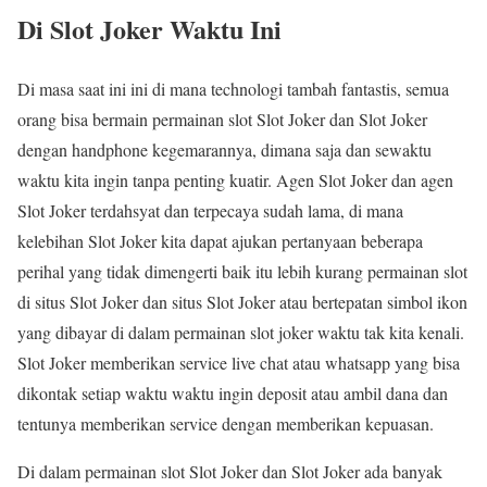
Di Slot Joker Waktu Ini
Di masa saat ini ini di mana technologi tambah fantastis, semua
orang bisa bermain permainan slot Slot Joker dan Slot Joker
dengan handphone kegemarannya, dimana saja dan sewaktu
waktu kita ingin tanpa penting kuatir. Agen Slot Joker dan agen
Slot Joker terdahsyat dan terpecaya sudah lama, di mana
kelebihan Slot Joker kita dapat ajukan pertanyaan beberapa
perihal yang tidak dimengerti baik itu lebih kurang permainan slot
di situs Slot Joker dan situs Slot Joker atau bertepatan simbol ikon
yang dibayar di dalam permainan slot joker waktu tak kita kenali.
Slot Joker memberikan service live chat atau whatsapp yang bisa
dikontak setiap waktu waktu ingin deposit atau ambil dana dan
tentunya memberikan service dengan memberikan kepuasan.
Di dalam permainan slot Slot Joker dan Slot Joker ada banyak