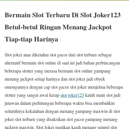
Bermain Slot Terbaru Di Slot Joker123
Betul-betul Ringan Menang Jackpot
Tiap-tiap Harinya
Slot joker atau diketahui slot gacor dari slot terbaru sebagai
alternatif bermain slot online di saat ini jadi bahan perbincangan
beberapa slotter yang merasa bermain slot online gampang
menang jackpot setiap harinya dan slot joker jadi obyek
omongannya dengan cap slot gacor slot joker menjelma beberapa
slotter yang sangat awal kerap
slot joker123
kalah main slot jadi
jutawan dalam perhitungan beberapa waktu bisa membalikin
seluruhnya kekalahan dengan menang gampang maxwin di slot
joker slot terbaru yang disaksikan slot gacor gampang menang
jackpot maxwin. Slot Joker pastikan kasih menang simpel slot