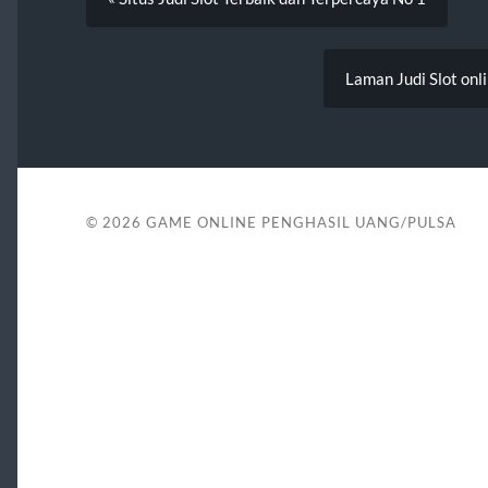
Laman Judi Slot onl
© 2026
GAME ONLINE PENGHASIL UANG/PULSA