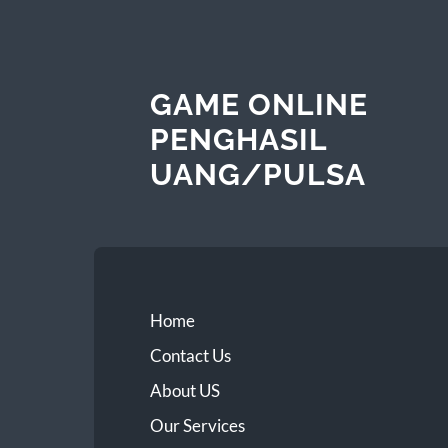
GAME ONLINE
PENGHASIL
UANG/PULSA
Home
Contact Us
About US
Our Services