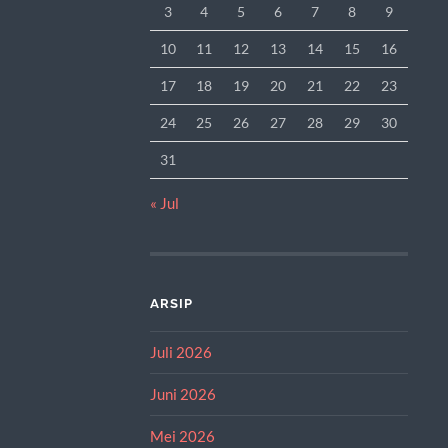
3
4
5
6
7
8
9
10
11
12
13
14
15
16
17
18
19
20
21
22
23
24
25
26
27
28
29
30
31
« Jul
ARSIP
Juli 2026
Juni 2026
Mei 2026