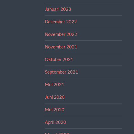
Januari 2023
Desember 2022
November 2022
November 2021
Oktober 2021
September 2021
Mei 2021
Juni 2020
Mei 2020
April 2020