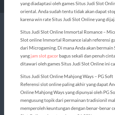
yang diadaptasi oleh games Situs Judi Slot Onli
oriental. Anda sudah tentu tidak akan dapat stop
karena win rate Situs Judi Slot Online yang dija
Situs Judi Slot Online Immortal Romance – Mi
Slot online Immortal Romance ialah referensi ga
dari Microgaming. Di mana Anda akan bermain S
yang
jam slot gacor
bagus sekali dan penuh cint
ditawari oleh games Situs Judi Slot Online ini c
Situs Judi Slot Online Mahjong Ways – PG Soft
Referensi slot online paling akhir yang dapat An
Online Mahjong Ways yang dipunyai oleh PG Soft.
mengusung topik dari permainan tradisionil ma
memperoleh keuntungan dengan benar-benar ce