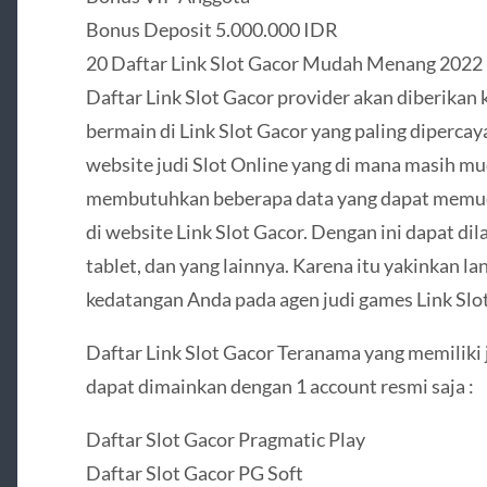
Bonus Deposit 5.000.000 IDR
20 Daftar Link Slot Gacor Mudah Menang 2022 P
Daftar Link Slot Gacor provider akan diberikan
bermain di Link Slot Gacor yang paling dipercay
website judi Slot Online yang di mana masih mu
membutuhkan beberapa data yang dapat memud
di website Link Slot Gacor. Dengan ini dapat di
tablet, dan yang lainnya. Karena itu yakinkan 
kedatangan Anda pada agen judi games Link Slo
Daftar Link Slot Gacor Teranama yang memilik
dapat dimainkan dengan 1 account resmi saja :
Daftar Slot Gacor Pragmatic Play
Daftar Slot Gacor PG Soft