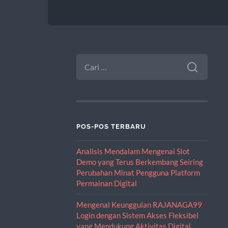
CARI
UNTUK:
POS-POS TERBARU
Analisis Mendalam Mengenai Slot
Demo yang Terus Berkembang Seiring
Perubahan Minat Pengguna Platform
Permainan Digital
Mengenal Keunggulan RAJANAGA99
Login dengan Sistem Akses Fleksibel
yang Mendukung Aktivitas Digital