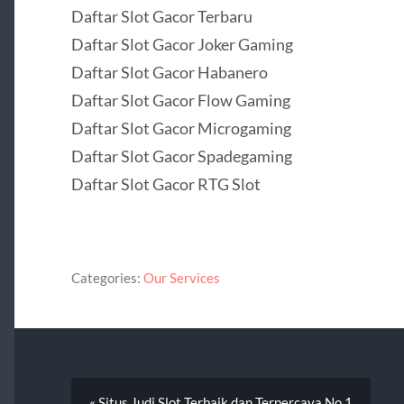
Daftar Slot Gacor Terbaru
Daftar Slot Gacor Joker Gaming
Daftar Slot Gacor Habanero
Daftar Slot Gacor Flow Gaming
Daftar Slot Gacor Microgaming
Daftar Slot Gacor Spadegaming
Daftar Slot Gacor RTG Slot
Categories:
Our Services
« Situs Judi Slot Terbaik dan Terpercaya No 1