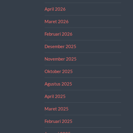
April 2026
Maret 2026
Februari 2026
Desember 2025
November 2025
Oktober 2025
Agustus 2025
April 2025
Maret 2025
Februari 2025