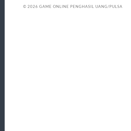
© 2026
GAME ONLINE PENGHASIL UANG/PULSA