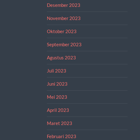
Desember 2023
November 2023
Oktober 2023
September 2023
Agustus 2023
Juli 2023
Juni 2023
Mei 2023
April 2023
Maret 2023
Februari 2023