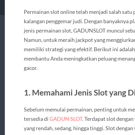
Permainan slot online telah menjadi salah satu 
kalangan penggemar judi. Dengan banyaknya p
jenis permainan slot, GADUNSLOT muncul sebaga
Namun, untuk meraih jackpot yang menggiurkan
memiliki strategi yang efektif. Berikut ini adal
membantu Anda meningkatkan peluang menang 
gacor.
1. Memahami Jenis Slot yang 
Sebelum memulai permainan, penting untuk mem
tersedia di
GADUN SLOT
. Terdapat slot dengan
yang rendah, sedang, hingga tinggi. Slot dengan