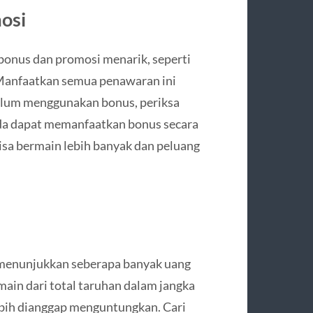
osi
nus dan promosi menarik, seperti
. Manfaatkan semua penawaran ini
lum menggunakan bonus, periksa
nda dapat memanfaatkan bonus secara
sa bermain lebih banyak dan peluang
g menunjukkan seberapa banyak uang
ain dari total taruhan dalam jangka
ebih dianggap menguntungkan. Cari