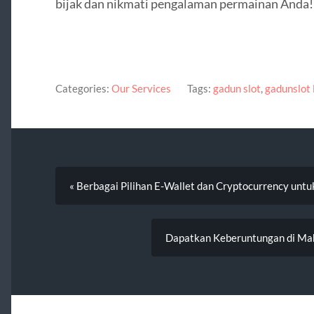
bijak dan nikmati pengalaman permainan Anda!
Categories:
Our Services
Tags:
gadun slot
,
gadunslot 
« Berbagai Pilihan E-Wallet dan Cryptocurrency untu
Dapatkan Keberuntungan di Mahj