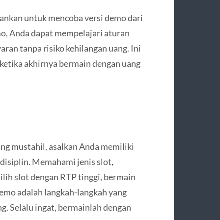
ankan untuk mencoba versi demo dari
mo, Anda dapat mempelajari aturan
aran tanpa risiko kehilangan uang. Ini
ketika akhirnya bermain dengan uang
g mustahil, asalkan Anda memiliki
isiplin. Memahami jenis slot,
ih slot dengan RTP tinggi, bermain
 demo adalah langkah-langkah yang
. Selalu ingat, bermainlah dengan