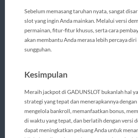
Sebelum memasang taruhan nyata, sangat disar
slot yang ingin Anda mainkan. Melalui versi de
permainan, fitur-fitur khusus, serta cara pembay
akan membantu Anda merasa lebih percaya diri 
sungguhan.
Kesimpulan
Meraih jackpot di GADUNSLOT bukanlah hal yan
strategi yang tepat dan menerapkannya dengan d
mengelola bankroll, memanfaatkan bonus, memil
di waktu yang tepat, dan berlatih dengan versi
dapat meningkatkan peluang Anda untuk menang