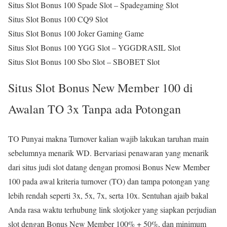
Situs Slot Bonus 100 Spade Slot – Spadegaming Slot
Situs Slot Bonus 100 CQ9 Slot
Situs Slot Bonus 100 Joker Gaming Game
Situs Slot Bonus 100 YGG Slot – YGGDRASIL Slot
Situs Slot Bonus 100 Sbo Slot – SBOBET Slot
Situs Slot Bonus New Member 100 di
Awalan TO 3x Tanpa ada Potongan
TO Punyai makna Turnover kalian wajib lakukan taruhan main
sebelumnya menarik WD. Bervariasi penawaran yang menarik
dari situs judi slot datang dengan promosi Bonus New Member
100 pada awal kriteria turnover (TO) dan tampa potongan yang
lebih rendah seperti 3x, 5x, 7x, serta 10x. Sentuhan ajaib bakal
Anda rasa waktu terhubung link slotjoker yang siapkan perjudian
slot dengan Bonus New Member 100% + 50%, dan minimum