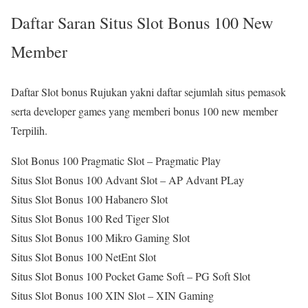
Daftar Saran Situs Slot Bonus 100 New
Member
Daftar Slot bonus Rujukan yakni daftar sejumlah situs pemasok
serta developer games yang memberi bonus 100 new member
Terpilih.
Slot Bonus 100 Pragmatic Slot – Pragmatic Play
Situs Slot Bonus 100 Advant Slot – AP Advant PLay
Situs Slot Bonus 100 Habanero Slot
Situs Slot Bonus 100 Red Tiger Slot
Situs Slot Bonus 100 Mikro Gaming Slot
Situs Slot Bonus 100 NetEnt Slot
Situs Slot Bonus 100 Pocket Game Soft – PG Soft Slot
Situs Slot Bonus 100 XIN Slot – XIN Gaming