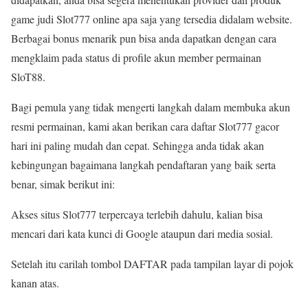
game judi Slot777 online apa saja yang tersedia didalam website.
Berbagai bonus menarik pun bisa anda dapatkan dengan cara
mengklaim pada status di profile akun member permainan
SloT88.
Bagi pemula yang tidak mengerti langkah dalam membuka akun
resmi permainan, kami akan berikan cara daftar Slot777 gacor
hari ini paling mudah dan cepat. Sehingga anda tidak akan
kebingungan bagaimana langkah pendaftaran yang baik serta
benar, simak berikut ini:
Akses situs Slot777 terpercaya terlebih dahulu, kalian bisa
mencari dari kata kunci di Google ataupun dari media sosial.
Setelah itu carilah tombol DAFTAR pada tampilan layar di pojok
kanan atas.