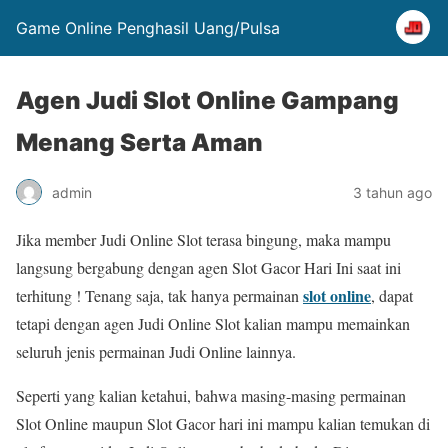
Game Online Penghasil Uang/Pulsa
Agen Judi Slot Online Gampang
Menang Serta Aman
admin
3 tahun ago
Jika member Judi Online Slot terasa bingung, maka mampu
langsung bergabung dengan agen Slot Gacor Hari Ini saat ini
slot online
terhitung ! Tenang saja, tak hanya permainan
, dapat
tetapi dengan agen Judi Online Slot kalian mampu memainkan
seluruh jenis permainan Judi Online lainnya.
Seperti yang kalian ketahui, bahwa masing-masing permainan
Slot Online maupun Slot Gacor hari ini mampu kalian temukan di