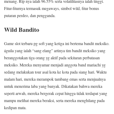
menang. Rtp nya ialah 96.55% serta volatilitasnya ialah tinggi.
Fitur-fiturnya termasuk megaways, simbol wild, fitur bonus
putaran perdeo, dan pengganda.
Wild Bandito
Game slot terbaru pg soft yang ketiga ini bertema bandit meksiko.
águila yang ialah “sang elang” artinya tim bandit meksiko yang
beranggotakan tiga orang yg aktif pada sekitaran perbatasan
meksiko. Mereka menyamar menjadi anggota band mariachi yg
sedang melakukan tour asal kota ke kota pada siang hari. Waktu
malam hari, mereka merampok tambang emas serta menjualnya
untuk menerima laba yang banyak. Dikatakan bahwa mereka
seperti arwah, mereka bergerak cepat hingga tidak terdapat yang
mampu melihat mereka beraksi, serta mereka menghilang pada
kedipan mata.