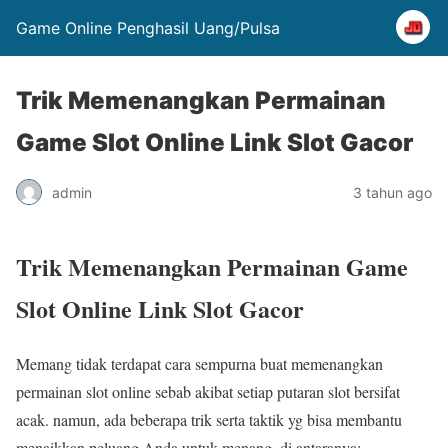
Game Online Penghasil Uang/Pulsa
Trik Memenangkan Permainan
Game Slot Online Link Slot Gacor
admin
3 tahun ago
Trik Memenangkan Permainan Game
Slot Online Link Slot Gacor
Memang tidak terdapat cara sempurna buat memenangkan
permainan slot online sebab akibat setiap putaran slot bersifat
acak. namun, ada beberapa trik serta taktik yg bisa membantu
menaikkan peluang Anda untuk menang, di antaranya: