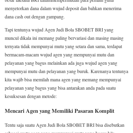
menyetorkan dana dalam wujud deposit dan bahkan menerima
dana cash out dengan gampang.
Tapi tentunya wujud Agen Judi Bola SBOBET BRI yang
muncul dikala ini memang paling bervariasi dan masing masing
ternyata tidak mempunyai mutu yang setara dan sama, terdapat
bermacam-macam wujud agen yang mempunyai mutu dan
pelayanan yang bagus melainkan ada juga wujud agen yang
mempunyai mutu dan pelayanan yang buruk. Karenanya tentunya
kita wajib bisa memilah mana agen yang memang mempunyai
pelayanan yang bagus yang bisa antarakan anda pada suatu
kesuksesan dengan metode:
Mencari Agen yang Memiliki Pasaran Komplit
Tentu saja suatu Agen Judi Bola SBOBET BRI bisa disebutkan