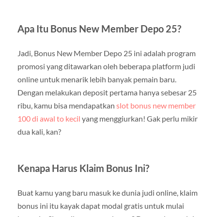
Apa Itu Bonus New Member Depo 25?
Jadi, Bonus New Member Depo 25 ini adalah program
promosi yang ditawarkan oleh beberapa platform judi
online untuk menarik lebih banyak pemain baru.
Dengan melakukan deposit pertama hanya sebesar 25
ribu, kamu bisa mendapatkan
slot bonus new member
100 di awal to kecil
yang menggiurkan! Gak perlu mikir
dua kali, kan?
Kenapa Harus Klaim Bonus Ini?
Buat kamu yang baru masuk ke dunia judi online, klaim
bonus ini itu kayak dapat modal gratis untuk mulai