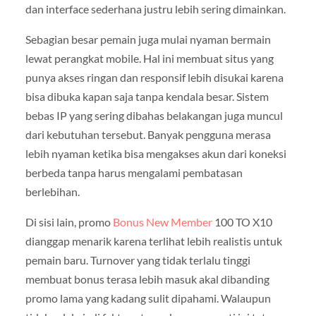
dan interface sederhana justru lebih sering dimainkan.
Sebagian besar pemain juga mulai nyaman bermain
lewat perangkat mobile. Hal ini membuat situs yang
punya akses ringan dan responsif lebih disukai karena
bisa dibuka kapan saja tanpa kendala besar. Sistem
bebas IP yang sering dibahas belakangan juga muncul
dari kebutuhan tersebut. Banyak pengguna merasa
lebih nyaman ketika bisa mengakses akun dari koneksi
berbeda tanpa harus mengalami pembatasan
berlebihan.
Di sisi lain, promo
Bonus New Member
100 TO X10
dianggap menarik karena terlihat lebih realistis untuk
pemain baru. Turnover yang tidak terlalu tinggi
membuat bonus terasa lebih masuk akal dibanding
promo lama yang kadang sulit dipahami. Walaupun