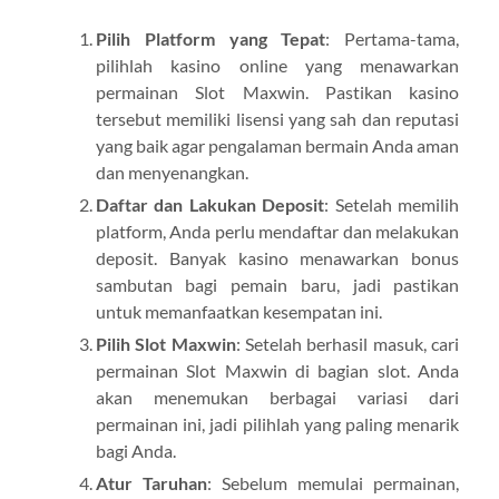
Pilih Platform yang Tepat
: Pertama-tama,
pilihlah kasino online yang menawarkan
permainan Slot Maxwin. Pastikan kasino
tersebut memiliki lisensi yang sah dan reputasi
yang baik agar pengalaman bermain Anda aman
dan menyenangkan.
Daftar dan Lakukan Deposit
: Setelah memilih
platform, Anda perlu mendaftar dan melakukan
deposit. Banyak kasino menawarkan bonus
sambutan bagi pemain baru, jadi pastikan
untuk memanfaatkan kesempatan ini.
Pilih Slot Maxwin
: Setelah berhasil masuk, cari
permainan Slot Maxwin di bagian slot. Anda
akan menemukan berbagai variasi dari
permainan ini, jadi pilihlah yang paling menarik
bagi Anda.
Atur Taruhan
: Sebelum memulai permainan,