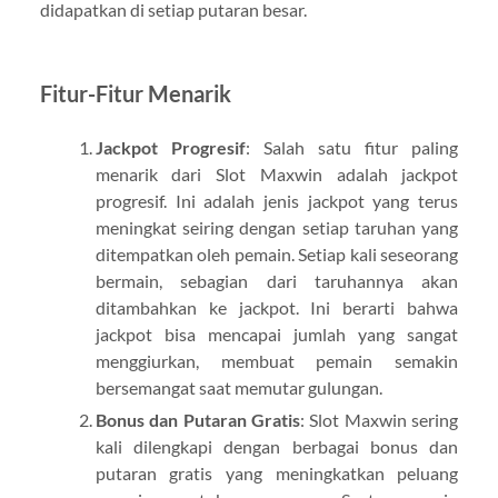
didapatkan di setiap putaran besar.
Fitur-Fitur Menarik
Jackpot Progresif
: Salah satu fitur paling
menarik dari Slot Maxwin adalah jackpot
progresif. Ini adalah jenis jackpot yang terus
meningkat seiring dengan setiap taruhan yang
ditempatkan oleh pemain. Setiap kali seseorang
bermain, sebagian dari taruhannya akan
ditambahkan ke jackpot. Ini berarti bahwa
jackpot bisa mencapai jumlah yang sangat
menggiurkan, membuat pemain semakin
bersemangat saat memutar gulungan.
Bonus dan Putaran Gratis
: Slot Maxwin sering
kali dilengkapi dengan berbagai bonus dan
putaran gratis yang meningkatkan peluang