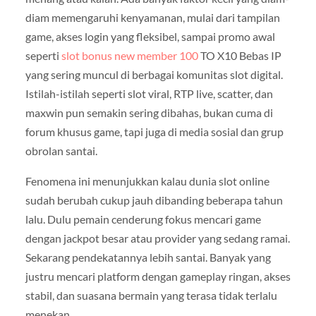
diam memengaruhi kenyamanan, mulai dari tampilan
game, akses login yang fleksibel, sampai promo awal
seperti
slot bonus new member 100
TO X10 Bebas IP
yang sering muncul di berbagai komunitas slot digital.
Istilah-istilah seperti slot viral, RTP live, scatter, dan
maxwin pun semakin sering dibahas, bukan cuma di
forum khusus game, tapi juga di media sosial dan grup
obrolan santai.
Fenomena ini menunjukkan kalau dunia slot online
sudah berubah cukup jauh dibanding beberapa tahun
lalu. Dulu pemain cenderung fokus mencari game
dengan jackpot besar atau provider yang sedang ramai.
Sekarang pendekatannya lebih santai. Banyak yang
justru mencari platform dengan gameplay ringan, akses
stabil, dan suasana bermain yang terasa tidak terlalu
menekan.