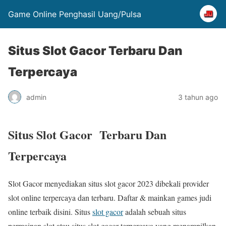
Game Online Penghasil Uang/Pulsa
Situs Slot Gacor Terbaru Dan
Terpercaya
admin
3 tahun ago
Situs Slot Gacor Terbaru Dan
Terpercaya
Slot Gacor menyediakan situs slot gacor 2023 dibekali provider
slot online terpercaya dan terbaru. Daftar & mainkan games judi
online terbaik disini. Situs
slot gacor
adalah sebuah situs
permainan slot atau situs slot gacor terpercaya yang menampilkan