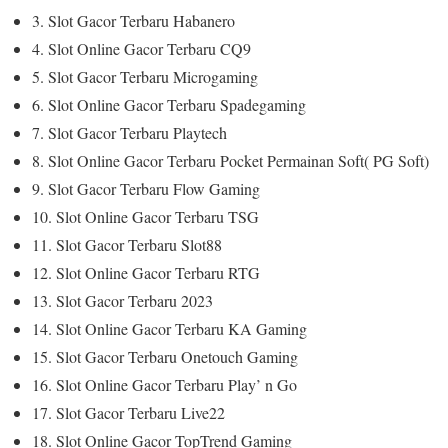
3. Slot Gacor Terbaru Habanero
4. Slot Online Gacor Terbaru CQ9
5. Slot Gacor Terbaru Microgaming
6. Slot Online Gacor Terbaru Spadegaming
7. Slot Gacor Terbaru Playtech
8. Slot Online Gacor Terbaru Pocket Permainan Soft( PG Soft)
9. Slot Gacor Terbaru Flow Gaming
10. Slot Online Gacor Terbaru TSG
11. Slot Gacor Terbaru Slot88
12. Slot Online Gacor Terbaru RTG
13. Slot Gacor Terbaru 2023
14. Slot Online Gacor Terbaru KA Gaming
15. Slot Gacor Terbaru Onetouch Gaming
16. Slot Online Gacor Terbaru Play’ n Go
17. Slot Gacor Terbaru Live22
18. Slot Online Gacor TopTrend Gaming