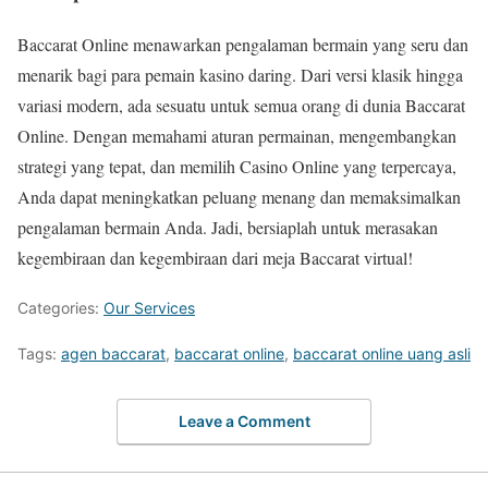
Baccarat Online menawarkan pengalaman bermain yang seru dan
menarik bagi para pemain kasino daring. Dari versi klasik hingga
variasi modern, ada sesuatu untuk semua orang di dunia Baccarat
Online. Dengan memahami aturan permainan, mengembangkan
strategi yang tepat, dan memilih Casino Online yang terpercaya,
Anda dapat meningkatkan peluang menang dan memaksimalkan
pengalaman bermain Anda. Jadi, bersiaplah untuk merasakan
kegembiraan dan kegembiraan dari meja Baccarat virtual!
Categories:
Our Services
Tags:
agen baccarat
,
baccarat online
,
baccarat online uang asli
Leave a Comment