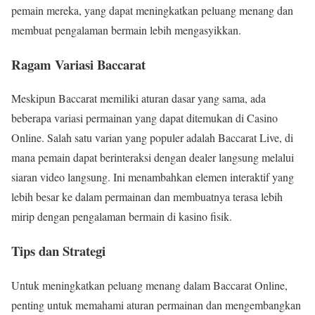
pemain mereka, yang dapat meningkatkan peluang menang dan
membuat pengalaman bermain lebih mengasyikkan.
Ragam Variasi Baccarat
Meskipun Baccarat memiliki aturan dasar yang sama, ada
beberapa variasi permainan yang dapat ditemukan di Casino
Online. Salah satu varian yang populer adalah Baccarat Live, di
mana pemain dapat berinteraksi dengan dealer langsung melalui
siaran video langsung. Ini menambahkan elemen interaktif yang
lebih besar ke dalam permainan dan membuatnya terasa lebih
mirip dengan pengalaman bermain di kasino fisik.
Tips dan Strategi
Untuk meningkatkan peluang menang dalam Baccarat Online,
penting untuk memahami aturan permainan dan mengembangkan