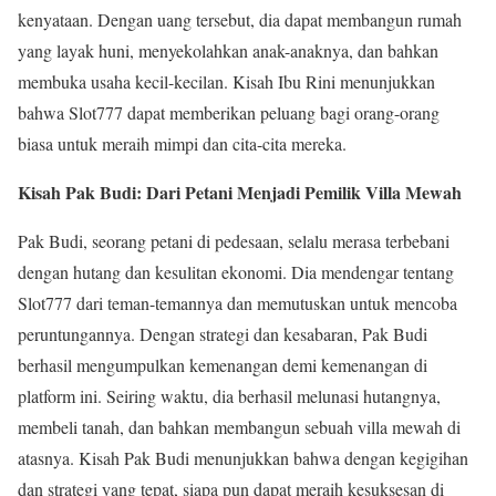
kenyataan. Dengan uang tersebut, dia dapat membangun rumah
yang layak huni, menyekolahkan anak-anaknya, dan bahkan
membuka usaha kecil-kecilan. Kisah Ibu Rini menunjukkan
bahwa Slot777 dapat memberikan peluang bagi orang-orang
biasa untuk meraih mimpi dan cita-cita mereka.
Kisah Pak Budi: Dari Petani Menjadi Pemilik Villa Mewah
Pak Budi, seorang petani di pedesaan, selalu merasa terbebani
dengan hutang dan kesulitan ekonomi. Dia mendengar tentang
Slot777 dari teman-temannya dan memutuskan untuk mencoba
peruntungannya. Dengan strategi dan kesabaran, Pak Budi
berhasil mengumpulkan kemenangan demi kemenangan di
platform ini. Seiring waktu, dia berhasil melunasi hutangnya,
membeli tanah, dan bahkan membangun sebuah villa mewah di
atasnya. Kisah Pak Budi menunjukkan bahwa dengan kegigihan
dan strategi yang tepat, siapa pun dapat meraih kesuksesan di