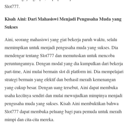
Slot777.
Kisah Aini: Dari Mahasiswi Menjadi Pengusaha Muda yang
Sukses
Aini, seorang mahasiswi yang giat bekerja paruh waktu, selalu
memimpikan untuk menjadi pengusaha muda yang sukses. Dia
mendengar tentang Slot777 dan memutuskan untuk mencoba
peruntungannya. Dengan modal yang dia kumpulkan dari bekerja
part-time, Aini mulai bermain slot di platform ini. Dia mempelajari
strategi bermain yang efektif dan berhasil meraih kemenangan
yang cukup besar. Dengan uang tersebut, Aini dapat membuka
usaha kecilnya sendiri dan mulai mewujudkan mimpinya menjadi
pengusaha muda yang sukses. Kisah Aini membuktikan bahwa
Slot777 dapat membuka peluang bagi para pemuda untuk meraih
mimpi dan cita-cita mereka.