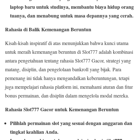
laptop baru untuk studinya, membantu biaya hidup orang
tuanya, dan menabung untuk masa depannya yang cerah.
Rahasia di Balik Kemenangan Beruntun
Kisah-kisah inspiratif di atas menunjukkan bahwa kunci utama
untuk meraih kemenangan beruntun di Slot777 adalah kombinasi
antara pengetahuan tentang rahasia Slot777 Gacor, strategi yang
matang, disiplin, dan pengelolaan bankroll yang bijak. Para
pemenang ini tidak hanya mengandalkan keberuntungan, tetapi
juga mempelajari rahasia platform ini, memahami aturan dan fitur
bonus permainan, dan disiplin dalam mengelola modal mereka.
Rahasia Slot777 Gacor untuk Kemenangan Beruntun
Pilihlah permainan slot yang sesuai dengan anggaran dan
tingkat keahlian Anda.