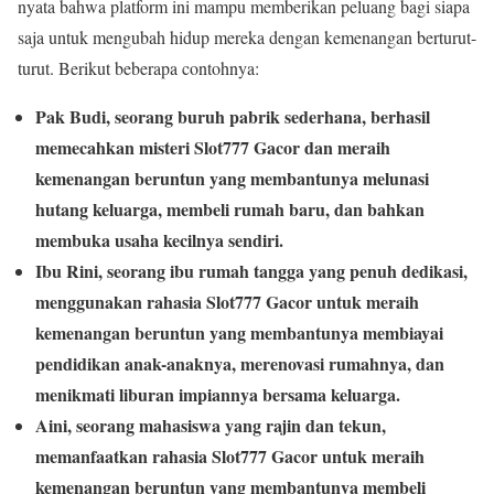
nyata bahwa platform ini mampu memberikan peluang bagi siapa
saja untuk mengubah hidup mereka dengan kemenangan berturut-
turut. Berikut beberapa contohnya:
Pak Budi, seorang buruh pabrik sederhana, berhasil
memecahkan misteri Slot777 Gacor dan meraih
kemenangan beruntun yang membantunya melunasi
hutang keluarga, membeli rumah baru, dan bahkan
membuka usaha kecilnya sendiri.
Ibu Rini, seorang ibu rumah tangga yang penuh dedikasi,
menggunakan rahasia Slot777 Gacor untuk meraih
kemenangan beruntun yang membantunya membiayai
pendidikan anak-anaknya, merenovasi rumahnya, dan
menikmati liburan impiannya bersama keluarga.
Aini, seorang mahasiswa yang rajin dan tekun,
memanfaatkan rahasia Slot777 Gacor untuk meraih
kemenangan beruntun yang membantunya membeli