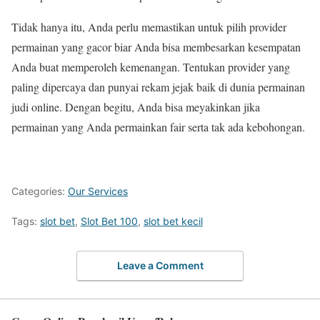
Tidak hanya itu, Anda perlu memastikan untuk pilih provider
permainan yang gacor biar Anda bisa membesarkan kesempatan
Anda buat memperoleh kemenangan. Tentukan provider yang
paling dipercaya dan punyai rekam jejak baik di dunia permainan
judi online. Dengan begitu, Anda bisa meyakinkan jika
permainan yang Anda permainkan fair serta tak ada kebohongan.
Categories:
Our Services
Tags:
slot bet
,
Slot Bet 100
,
slot bet kecil
Leave a Comment