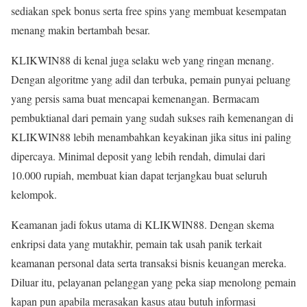
sediakan spek bonus serta free spins yang membuat kesempatan
menang makin bertambah besar.
KLIKWIN88 di kenal juga selaku web yang ringan menang.
Dengan algoritme yang adil dan terbuka, pemain punyai peluang
yang persis sama buat mencapai kemenangan. Bermacam
pembuktianal dari pemain yang sudah sukses raih kemenangan di
KLIKWIN88 lebih menambahkan keyakinan jika situs ini paling
dipercaya. Minimal deposit yang lebih rendah, dimulai dari
10.000 rupiah, membuat kian dapat terjangkau buat seluruh
kelompok.
Keamanan jadi fokus utama di KLIKWIN88. Dengan skema
enkripsi data yang mutakhir, pemain tak usah panik terkait
keamanan personal data serta transaksi bisnis keuangan mereka.
Diluar itu, pelayanan pelanggan yang peka siap menolong pemain
kapan pun apabila merasakan kasus atau butuh informasi