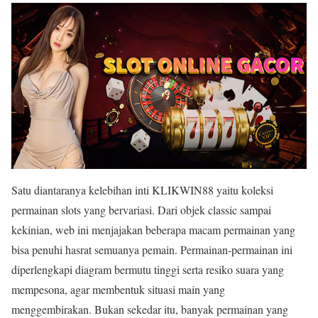
Satu diantaranya kelebihan inti KLIKWIN88 yaitu koleksi
permainan slots yang bervariasi. Dari objek classic sampai
kekinian, web ini menjajakan beberapa macam permainan yang
bisa penuhi hasrat semuanya pemain. Permainan-permainan ini
diperlengkapi diagram bermutu tinggi serta resiko suara yang
mempesona, agar membentuk situasi main yang
menggembirakan. Bukan sekedar itu, banyak permainan yang