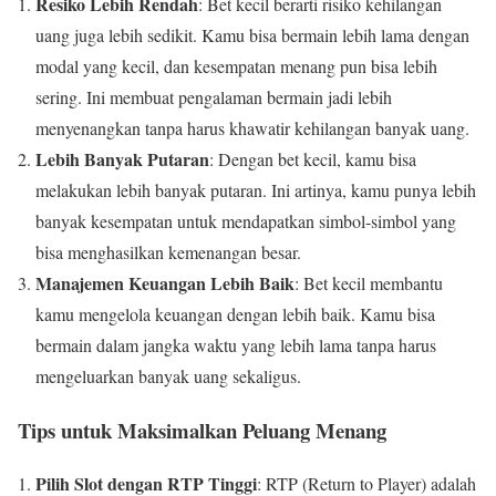
Resiko Lebih Rendah
: Bet kecil berarti risiko kehilangan
uang juga lebih sedikit. Kamu bisa bermain lebih lama dengan
modal yang kecil, dan kesempatan menang pun bisa lebih
sering. Ini membuat pengalaman bermain jadi lebih
menyenangkan tanpa harus khawatir kehilangan banyak uang.
Lebih Banyak Putaran
: Dengan bet kecil, kamu bisa
melakukan lebih banyak putaran. Ini artinya, kamu punya lebih
banyak kesempatan untuk mendapatkan simbol-simbol yang
bisa menghasilkan kemenangan besar.
Manajemen Keuangan Lebih Baik
: Bet kecil membantu
kamu mengelola keuangan dengan lebih baik. Kamu bisa
bermain dalam jangka waktu yang lebih lama tanpa harus
mengeluarkan banyak uang sekaligus.
Tips untuk Maksimalkan Peluang Menang
Pilih Slot dengan RTP Tinggi
: RTP (Return to Player) adalah