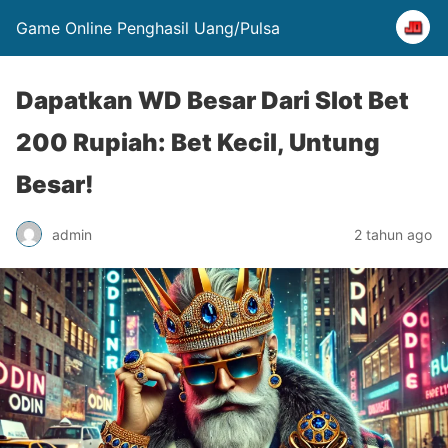
Game Online Penghasil Uang/Pulsa
Dapatkan WD Besar Dari Slot Bet
200 Rupiah: Bet Kecil, Untung
Besar!
admin
2 tahun ago