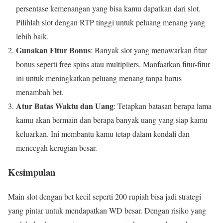
persentase kemenangan yang bisa kamu dapatkan dari slot.
Pilihlah slot dengan RTP tinggi untuk peluang menang yang
lebih baik.
Gunakan Fitur Bonus
: Banyak slot yang menawarkan fitur
bonus seperti free spins atau multipliers. Manfaatkan fitur-fitur
ini untuk meningkatkan peluang menang tanpa harus
menambah bet.
Atur Batas Waktu dan Uang
: Tetapkan batasan berapa lama
kamu akan bermain dan berapa banyak uang yang siap kamu
keluarkan. Ini membantu kamu tetap dalam kendali dan
mencegah kerugian besar.
Kesimpulan
Main slot dengan bet kecil seperti 200 rupiah bisa jadi strategi
yang pintar untuk mendapatkan WD besar. Dengan risiko yang