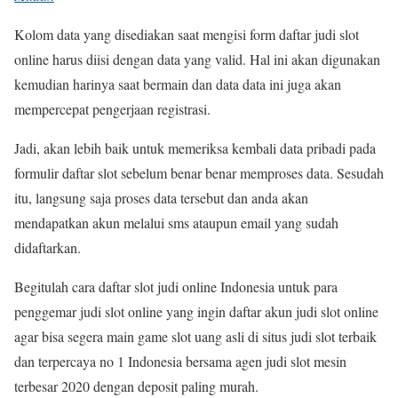
Kolom data yang disediakan saat mengisi form daftar judi slot
online harus diisi dengan data yang valid. Hal ini akan digunakan
kemudian harinya saat bermain dan data data ini juga akan
mempercepat pengerjaan registrasi.
Jadi, akan lebih baik untuk memeriksa kembali data pribadi pada
formulir daftar slot sebelum benar benar memproses data. Sesudah
itu, langsung saja proses data tersebut dan anda akan
mendapatkan akun melalui sms ataupun email yang sudah
didaftarkan.
Begitulah cara daftar slot judi online Indonesia untuk para
penggemar judi slot online yang ingin daftar akun judi slot online
agar bisa segera main game slot uang asli di situs judi slot terbaik
dan terpercaya no 1 Indonesia bersama agen judi slot mesin
terbesar 2020 dengan deposit paling murah.