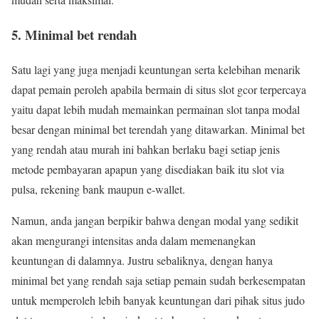
5. Minimal bet rendah
Satu lagi yang juga menjadi keuntungan serta kelebihan menarik
dapat pemain peroleh apabila bermain di situs slot gcor terpercaya
yaitu dapat lebih mudah memainkan permainan slot tanpa modal
besar dengan minimal bet terendah yang ditawarkan. Minimal bet
yang rendah atau murah ini bahkan berlaku bagi setiap jenis
metode pembayaran apapun yang disediakan baik itu slot via
pulsa, rekening bank maupun e-wallet.
Namun, anda jangan berpikir bahwa dengan modal yang sedikit
akan mengurangi intensitas anda dalam memenangkan
keuntungan di dalamnya. Justru sebaliknya, dengan hanya
minimal bet yang rendah saja setiap pemain sudah berkesempatan
untuk memperoleh lebih banyak keuntungan dari pihak situs judo