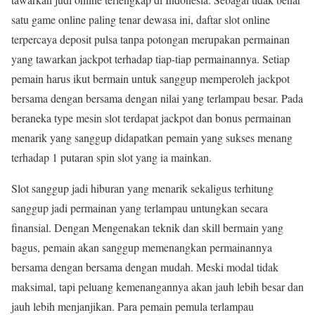
satu game online paling tenar dewasa ini, daftar slot online
terpercaya deposit pulsa tanpa potongan merupakan permainan
yang tawarkan jackpot terhadap tiap-tiap permainannya. Setiap
pemain harus ikut bermain untuk sanggup memperoleh jackpot
bersama dengan bersama dengan nilai yang terlampau besar. Pada
beraneka type mesin slot terdapat jackpot dan bonus permainan
menarik yang sanggup didapatkan pemain yang sukses menang
terhadap 1 putaran spin slot yang ia mainkan.
Slot sanggup jadi hiburan yang menarik sekaligus terhitung
sanggup jadi permainan yang terlampau untungkan secara
finansial. Dengan Mengenakan teknik dan skill bermain yang
bagus, pemain akan sanggup memenangkan permainannya
bersama dengan bersama dengan mudah. Meski modal tidak
maksimal, tapi peluang kemenangannya akan jauh lebih besar dan
jauh lebih menjanjikan. Para pemain pemula terlampau