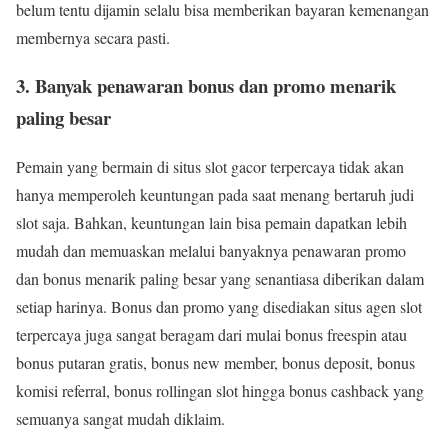
belum tentu dijamin selalu bisa memberikan bayaran kemenangan
membernya secara pasti.
3. Banyak penawaran bonus dan promo menarik
paling besar
Pemain yang bermain di situs slot gacor terpercaya tidak akan
hanya memperoleh keuntungan pada saat menang bertaruh judi
slot saja. Bahkan, keuntungan lain bisa pemain dapatkan lebih
mudah dan memuaskan melalui banyaknya penawaran promo
dan bonus menarik paling besar yang senantiasa diberikan dalam
setiap harinya. Bonus dan promo yang disediakan situs agen slot
terpercaya juga sangat beragam dari mulai bonus freespin atau
bonus putaran gratis, bonus new member, bonus deposit, bonus
komisi referral, bonus rollingan slot hingga bonus cashback yang
semuanya sangat mudah diklaim.