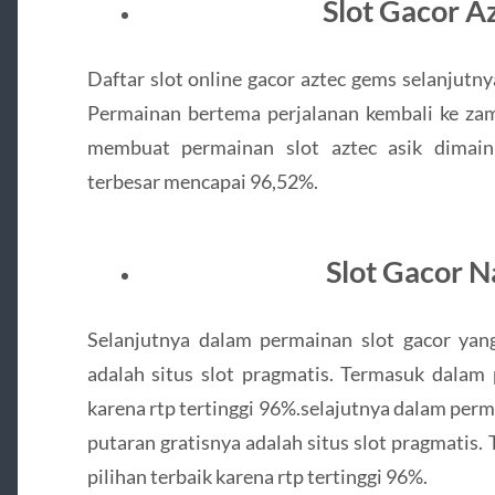
Slot Gacor A
Daftar slot online gacor aztec gems selanjutny
Permainan bertema perjalanan kembali ke zam
membuat permainan slot aztec asik dimain
terbesar mencapai 96,52%.
Slot Gacor 
Selanjutnya dalam permainan slot gacor yang
adalah situs slot pragmatis. Termasuk dalam 
karena rtp tertinggi 96%.selajutnya dalam perm
putaran gratisnya adalah situs slot pragmatis
pilihan terbaik karena rtp tertinggi 96%.