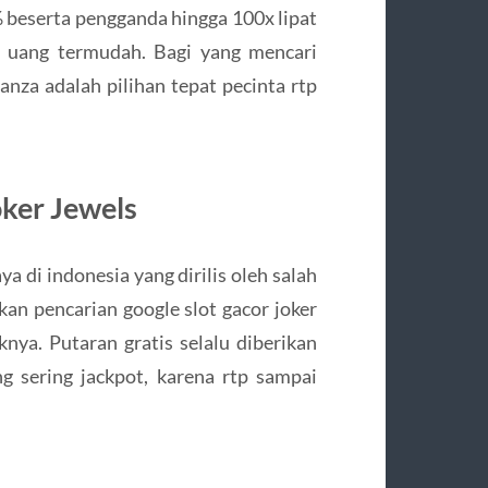
beserta pengganda hingga 100x lipat
l uang termudah. Bagi yang mencari
nza adalah pilihan tepat pecinta rtp
oker Jewels
ya di indonesia yang dirilis oleh salah
kan pencarian google slot gacor joker
knya. Putaran gratis selalu diberikan
g sering jackpot, karena rtp sampai