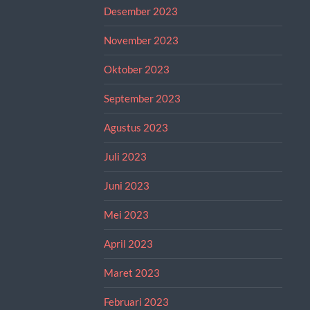
Desember 2023
November 2023
Oktober 2023
September 2023
Agustus 2023
Juli 2023
Juni 2023
Mei 2023
April 2023
Maret 2023
Februari 2023