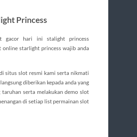
light Princess
 gacor hari ini stalight princess
online starlight princess wajib anda
di situs slot resmi kami serta nikmati
langsung diberikan kepada anda yang
 taruhan serta melakukan demo slot
enangan di setiap list permainan slot