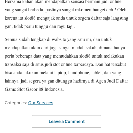
Bersama kalian akan mendapatkan sensasi bermain judi online
yang sangat berbeda, pastinya sangat rekomen banget deh!! Oleh
karena itu slot88 mengajak anda untuk segera daftar saja langsung
gan, tidak perlu tunggu dan ragu lagi.
Semua sudah lengkap di wabsite yang satu ini, dan untuk
mendapatkan akun dari juga sangat mudah sekali, dimana hanya
perlu beberapa data yang memudahkan slot88 untuk melakukan
transaksi saja di situs judi slot online terpercaya. Dan hal tersebut
bisa anda lakukan melalui laptop, handphone, tablet, dan yang
lainnya, jadi segera ya gan ditunggu hadirnya di Agen Judi Daftar
Game Slot Gacor 88 Indonesia.
Categories:
Our Services
Leave a Comment