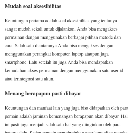
Mudah soal aksesibilitas
Keuntungan pertama adalah soal aksesibilitas yang tentunya
sangat mudah sekali untuk dijalankan. Anda bisa mengakses
permainan dengan menggunakan berbagai pilihan metode dan
cara. Salah satu diantaranya Anda bisa mengakses dengan
menggunakan perangkat komputer, laptop ataupun juga
smartphone. Lalu setelah itu juga Anda bisa mendapatkan
kemudahan akses permainan dengan menggunakan satu user id
atau terintegrasi satu akun.
Menang berapapun pasti dibayar
Keuntungan dan manfaat lain yang juga bisa didapatkan oleh para
pemain adalah jaminan kemenangan berapapun akan dibayar. Hal
ini pasti juga menjadi salah satu hal yang diinginkan oleh para
bettor selalu. Setiap pemain menginginkan agar kemudian mereka