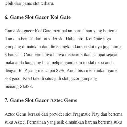
lebih dari game slot terbaru.
6. Game Slot Gacor Koi Gate
Game slot gacor Koi Gate merupakan permainan yang bertema
ikan dan berasal dari provider slot Habanero, Koi Gate juga
gampang dimainkan dan dimenangkan karena slot nya juga cuma
3 bar saja. Cara bermainya hanya mencari 3 ikan sampai sejajar
maka anda langsung bisa melipat gandakan modal depo anda
dengan RTP yang mencapai 89%. Anda bisa memainkan game
slot gacor Koi Gate di situs judi slot gacor gampang
menang Slot88.
7. Game Slot Gacor Aztec Gems
Aztec Gems berasal dari provider slot Pragmatic Play dan bertema
suku Aztec. Permainan yang asik dimainkan karena bertema suku