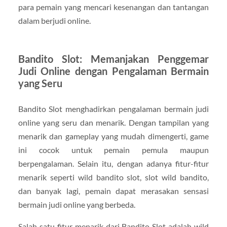
para pemain yang mencari kesenangan dan tantangan
dalam berjudi online.
Bandito Slot: Memanjakan Penggemar
Judi Online dengan Pengalaman Bermain
yang Seru
Bandito Slot menghadirkan pengalaman bermain judi
online yang seru dan menarik. Dengan tampilan yang
menarik dan gameplay yang mudah dimengerti, game
ini cocok untuk pemain pemula maupun
berpengalaman. Selain itu, dengan adanya fitur-fitur
menarik seperti wild bandito slot, slot wild bandito,
dan banyak lagi, pemain dapat merasakan sensasi
bermain judi online yang berbeda.
Salah satu fitur menarik dari Bandito Slot adalah wild