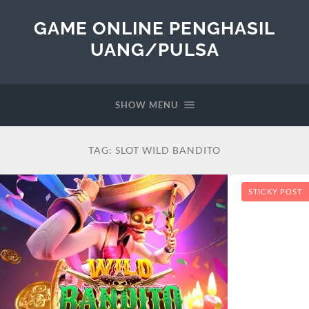
GAME ONLINE PENGHASIL
UANG/PULSA
SHOW MENU
TAG:
SLOT WILD BANDITO
STICKY POST