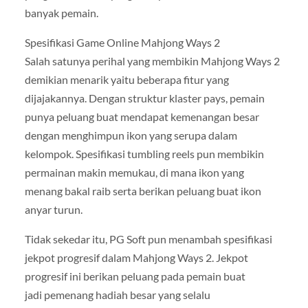
banyak pemain.
Spesifikasi Game Online Mahjong Ways 2
Salah satunya perihal yang membikin Mahjong Ways 2
demikian menarik yaitu beberapa fitur yang
dijajakannya. Dengan struktur klaster pays, pemain
punya peluang buat mendapat kemenangan besar
dengan menghimpun ikon yang serupa dalam
kelompok. Spesifikasi tumbling reels pun membikin
permainan makin memukau, di mana ikon yang
menang bakal raib serta berikan peluang buat ikon
anyar turun.
Tidak sekedar itu, PG Soft pun menambah spesifikasi
jekpot progresif dalam Mahjong Ways 2. Jekpot
progresif ini berikan peluang pada pemain buat
jadi pemenang hadiah besar yang selalu