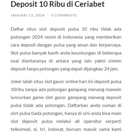
Deposit 10 Ribu di Ceriabet
JANUARI 15, 2024
/
0 COMMENTS
Daftar situs slot deposit pulsa 10 ribu tidak ada
potongan 2024 resmi di Indonesia yang memberikan
cara deposit dengan pulsa yang aman dan terpercaya.
Slot pulsa banyak kasih anda keuntungan di beberapa
soal diantaranya di antara yang lain yakni sistem
deposit tanpa potongan yang dapat dijangkau 24 jam.
Joker ialah situs slot gacor online hari ini deposit pulsa
10ribu tanpa ada potongan gampang menang maxwin
luncurkan game slot gacor gampang menang deposit
pulsa tidak ada potongan. Daftarkan anda cuman di
slot pulsa tiada potongan, hanya di sini anda bisa main
slot deposit pulsa melalui all operator serperti
telkomsel, xl, tri, indosat, buruan masuk sama kami