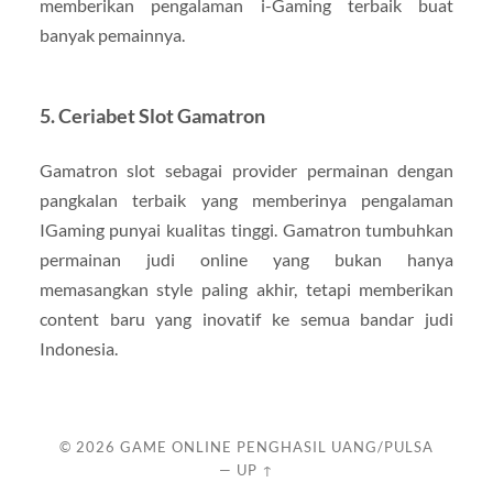
memberikan pengalaman i-Gaming terbaik buat
banyak pemainnya.
5. Ceriabet Slot Gamatron
Gamatron slot sebagai provider permainan dengan
pangkalan terbaik yang memberinya pengalaman
IGaming punyai kualitas tinggi. Gamatron tumbuhkan
permainan judi online yang bukan hanya
memasangkan style paling akhir, tetapi memberikan
content baru yang inovatif ke semua bandar judi
Indonesia.
© 2026
GAME ONLINE PENGHASIL UANG/PULSA
—
UP ↑