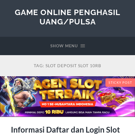
GAME ONLINE PENGHASIL
UANG/PULSA
SHOW MENU
TAG:
SLOT DEPOSIT SLOT 10RB
STICKY POST
Informasi Daftar dan Login Slot