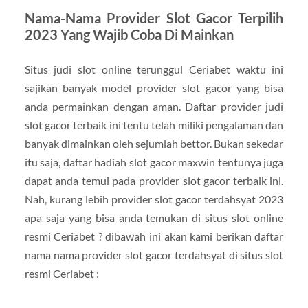
Nama-Nama Provider Slot Gacor Terpilih
2023 Yang Wajib Coba Di Mainkan
Situs judi slot online terunggul Ceriabet waktu ini
sajikan banyak model provider slot gacor yang bisa
anda permainkan dengan aman. Daftar provider judi
slot gacor terbaik ini tentu telah miliki pengalaman dan
banyak dimainkan oleh sejumlah bettor. Bukan sekedar
itu saja, daftar hadiah slot gacor maxwin tentunya juga
dapat anda temui pada provider slot gacor terbaik ini.
Nah, kurang lebih provider slot gacor terdahsyat 2023
apa saja yang bisa anda temukan di situs slot online
resmi Ceriabet ? dibawah ini akan kami berikan daftar
nama nama provider slot gacor terdahsyat di situs slot
resmi Ceriabet :