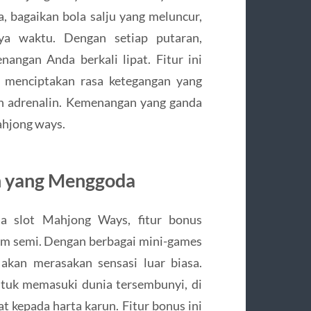
, bagaikan bola salju yang meluncur,
nya waktu. Dengan setiap putaran,
angan Anda berkali lipat. Fitur ini
a menciptakan rasa ketegangan yang
n adrenalin. Kemenangan yang ganda
ahjong ways.
n yang Menggoda
ia slot Mahjong Ways, fitur bonus
im semi. Dengan berbagai mini-games
akan merasakan sensasi luar biasa.
uk memasuki dunia tersembunyi, di
 kepada harta karun. Fitur bonus ini