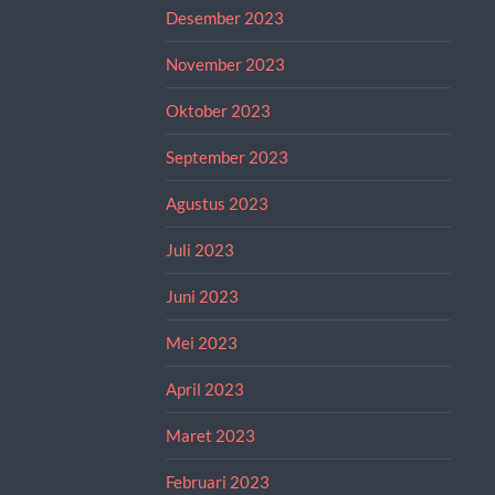
Desember 2023
November 2023
Oktober 2023
September 2023
Agustus 2023
Juli 2023
Juni 2023
Mei 2023
April 2023
Maret 2023
Februari 2023