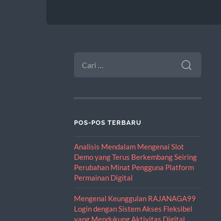
CARI
UNTUK:
POS-POS TERBARU
Analisis Mendalam Mengenai Slot
Demo yang Terus Berkembang Seiring
Perubahan Minat Pengguna Platform
Permainan Digital
Mengenal Keunggulan RAJANAGA99
Login dengan Sistem Akses Fleksibel
yang Mendukung Aktivitas Digital