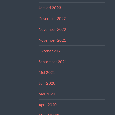
Januari 2023
Desember 2022
November 2022
November 2021
Oktober 2021
September 2021
Mei 2021
Juni 2020
Mei 2020
April 2020