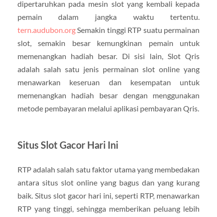
dipertaruhkan pada mesin slot yang kembali kepada
pemain dalam jangka waktu tertentu.
tern.audubon.org
Semakin tinggi RTP suatu permainan
slot, semakin besar kemungkinan pemain untuk
memenangkan hadiah besar. Di sisi lain, Slot Qris
adalah salah satu jenis permainan slot online yang
menawarkan keseruan dan kesempatan untuk
memenangkan hadiah besar dengan menggunakan
metode pembayaran melalui aplikasi pembayaran Qris.
Situs Slot Gacor Hari Ini
RTP adalah salah satu faktor utama yang membedakan
antara situs slot online yang bagus dan yang kurang
baik. Situs slot gacor hari ini, seperti RTP, menawarkan
RTP yang tinggi, sehingga memberikan peluang lebih