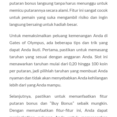
putaran bonus langsung tanpa harus menunggu untuk
memicu putarannya secara alami. Fitur ini sangat cocok
untuk pemain yang suka mengambil risiko dan ingin
langsung bersaing untuk hadiah besar.
Untuk memaksimalkan peluang kemenangan Anda di
Gates of Olympus, ada beberapa tips dan trik yang
dapat Anda ikuti. Pertama, pastikan untuk memasang
taruhan yang sesuai dengan anggaran Anda. Slot ini
menawarkan taruhan mulai dari 0,20 hingga 100 koin
per putaran, jadi pilihlah taruhan yang membuat Anda
nyaman dan tidak akan menyebabkan Anda kehilangan
lebih dari yang Anda mampu.
Selanjutnya, pastikan untuk memanfaatkan fitur
putaran bonus dan “Buy Bonus” sebaik mungkin.
Dengan memanfaatkan fitur-fitur ini, Anda dapat