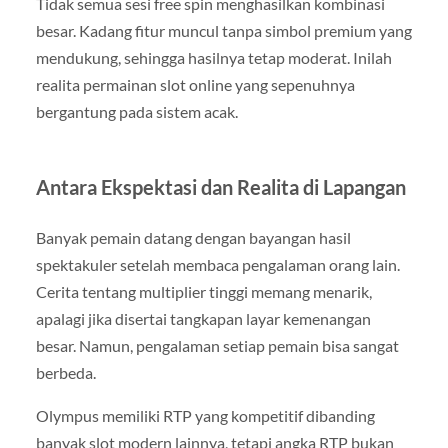
Tidak semua sesi free spin menghasilkan kombinasi
besar. Kadang fitur muncul tanpa simbol premium yang
mendukung, sehingga hasilnya tetap moderat. Inilah
realita permainan slot online yang sepenuhnya
bergantung pada sistem acak.
Antara Ekspektasi dan Realita di Lapangan
Banyak pemain datang dengan bayangan hasil
spektakuler setelah membaca pengalaman orang lain.
Cerita tentang multiplier tinggi memang menarik,
apalagi jika disertai tangkapan layar kemenangan
besar. Namun, pengalaman setiap pemain bisa sangat
berbeda.
Olympus memiliki RTP yang kompetitif dibanding
banyak slot modern lainnya, tetapi angka RTP bukan