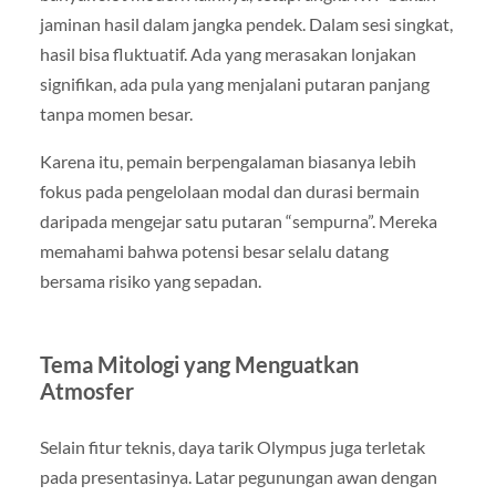
jaminan hasil dalam jangka pendek. Dalam sesi singkat,
hasil bisa fluktuatif. Ada yang merasakan lonjakan
signifikan, ada pula yang menjalani putaran panjang
tanpa momen besar.
Karena itu, pemain berpengalaman biasanya lebih
fokus pada pengelolaan modal dan durasi bermain
daripada mengejar satu putaran “sempurna”. Mereka
memahami bahwa potensi besar selalu datang
bersama risiko yang sepadan.
Tema Mitologi yang Menguatkan
Atmosfer
Selain fitur teknis, daya tarik Olympus juga terletak
pada presentasinya. Latar pegunungan awan dengan