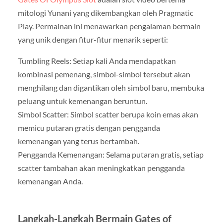
mitologi Yunani yang dikembangkan oleh Pragmatic
Play. Permainan ini menawarkan pengalaman bermain
yang unik dengan fitur-fitur menarik seperti:
Tumbling Reels: Setiap kali Anda mendapatkan
kombinasi pemenang, simbol-simbol tersebut akan
menghilang dan digantikan oleh simbol baru, membuka
peluang untuk kemenangan beruntun.
Simbol Scatter: Simbol scatter berupa koin emas akan
memicu putaran gratis dengan pengganda
kemenangan yang terus bertambah.
Pengganda Kemenangan: Selama putaran gratis, setiap
scatter tambahan akan meningkatkan pengganda
kemenangan Anda.
Langkah-Langkah Bermain Gates of