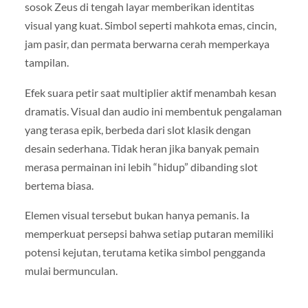
sosok Zeus di tengah layar memberikan identitas
visual yang kuat. Simbol seperti mahkota emas, cincin,
jam pasir, dan permata berwarna cerah memperkaya
tampilan.
Efek suara petir saat multiplier aktif menambah kesan
dramatis. Visual dan audio ini membentuk pengalaman
yang terasa epik, berbeda dari slot klasik dengan
desain sederhana. Tidak heran jika banyak pemain
merasa permainan ini lebih “hidup” dibanding slot
bertema biasa.
Elemen visual tersebut bukan hanya pemanis. Ia
memperkuat persepsi bahwa setiap putaran memiliki
potensi kejutan, terutama ketika simbol pengganda
mulai bermunculan.