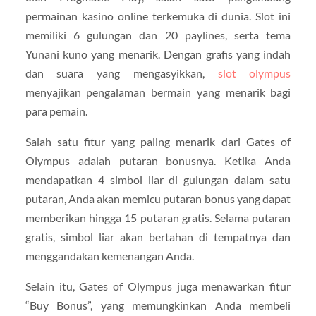
permainan kasino online terkemuka di dunia. Slot ini
memiliki 6 gulungan dan 20 paylines, serta tema
Yunani kuno yang menarik. Dengan grafis yang indah
dan suara yang mengasyikkan,
slot olympus
menyajikan pengalaman bermain yang menarik bagi
para pemain.
Salah satu fitur yang paling menarik dari Gates of
Olympus adalah putaran bonusnya. Ketika Anda
mendapatkan 4 simbol liar di gulungan dalam satu
putaran, Anda akan memicu putaran bonus yang dapat
memberikan hingga 15 putaran gratis. Selama putaran
gratis, simbol liar akan bertahan di tempatnya dan
menggandakan kemenangan Anda.
Selain itu, Gates of Olympus juga menawarkan fitur
“Buy Bonus”, yang memungkinkan Anda membeli