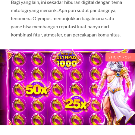
Bagi yang lain, ini sekadar hiburan digital dengan tema
mitologi yang menarik. Apa pun sudut pandangnya,
fenomena Olympus menunjukkan bagaimana satu
game bisa membangun reputasi kuat hanya dari
kombinasi fitur, atmosfer, dan percakapan komunitas.
STICKY POST