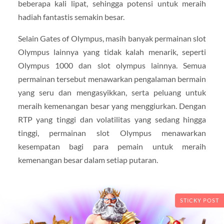
beberapa kali lipat, sehingga potensi untuk meraih
hadiah fantastis semakin besar.
Selain Gates of Olympus, masih banyak permainan slot
Olympus lainnya yang tidak kalah menarik, seperti
Olympus 1000 dan slot olympus lainnya. Semua
permainan tersebut menawarkan pengalaman bermain
yang seru dan mengasyikkan, serta peluang untuk
meraih kemenangan besar yang menggiurkan. Dengan
RTP yang tinggi dan volatilitas yang sedang hingga
tinggi, permainan slot Olympus menawarkan
kesempatan bagi para pemain untuk meraih
kemenangan besar dalam setiap putaran.
STICKY POST