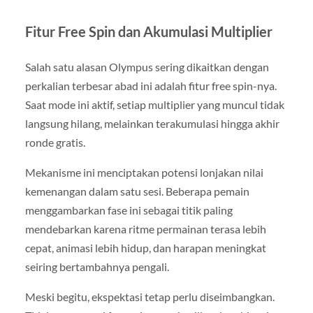
Fitur Free Spin dan Akumulasi Multiplier
Salah satu alasan Olympus sering dikaitkan dengan
perkalian terbesar abad ini adalah fitur free spin-nya.
Saat mode ini aktif, setiap multiplier yang muncul tidak
langsung hilang, melainkan terakumulasi hingga akhir
ronde gratis.
Mekanisme ini menciptakan potensi lonjakan nilai
kemenangan dalam satu sesi. Beberapa pemain
menggambarkan fase ini sebagai titik paling
mendebarkan karena ritme permainan terasa lebih
cepat, animasi lebih hidup, dan harapan meningkat
seiring bertambahnya pengali.
Meski begitu, ekspektasi tetap perlu diseimbangkan.