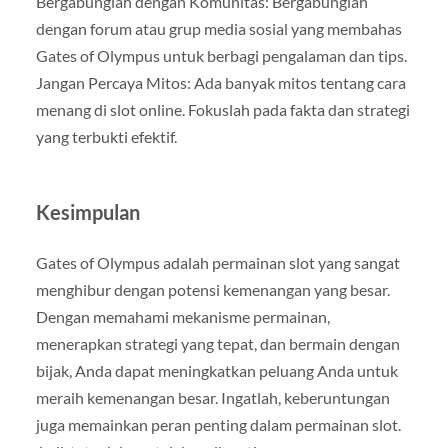
Bergabunglah dengan Komunitas: Bergabunglah
dengan forum atau grup media sosial yang membahas
Gates of Olympus untuk berbagi pengalaman dan tips.
Jangan Percaya Mitos: Ada banyak mitos tentang cara
menang di slot online. Fokuslah pada fakta dan strategi
yang terbukti efektif.
Kesimpulan
Gates of Olympus adalah permainan slot yang sangat
menghibur dengan potensi kemenangan yang besar.
Dengan memahami mekanisme permainan,
menerapkan strategi yang tepat, dan bermain dengan
bijak, Anda dapat meningkatkan peluang Anda untuk
meraih kemenangan besar. Ingatlah, keberuntungan
juga memainkan peran penting dalam permainan slot.