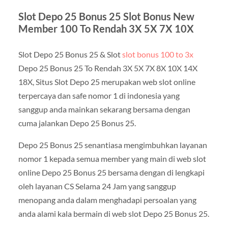
Slot Depo 25 Bonus 25 Slot Bonus New
Member 100 To Rendah 3X 5X 7X 10X
Slot Depo 25 Bonus 25 & Slot
slot bonus 100 to 3x
Depo 25 Bonus 25 To Rendah 3X 5X 7X 8X 10X 14X
18X, Situs Slot Depo 25 merupakan web slot online
terpercaya dan safe nomor 1 di indonesia yang
sanggup anda mainkan sekarang bersama dengan
cuma jalankan Depo 25 Bonus 25.
Depo 25 Bonus 25 senantiasa mengimbuhkan layanan
nomor 1 kepada semua member yang main di web slot
online Depo 25 Bonus 25 bersama dengan di lengkapi
oleh layanan CS Selama 24 Jam yang sanggup
menopang anda dalam menghadapi persoalan yang
anda alami kala bermain di web slot Depo 25 Bonus 25.