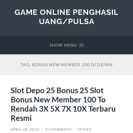
GAME ONLINE PENGHASIL
UANG/PULSA
SHOW MENU
TAG:
BONUS NEW MEMBER 100 DI DEPAN
Slot Depo 25 Bonus 25 Slot
Bonus New Member 100 To
Rendah 3X 5X 7X 10X Terbaru
Resmi
APRIL 18, 2023
/
0 COMMENTS
/
STICKY