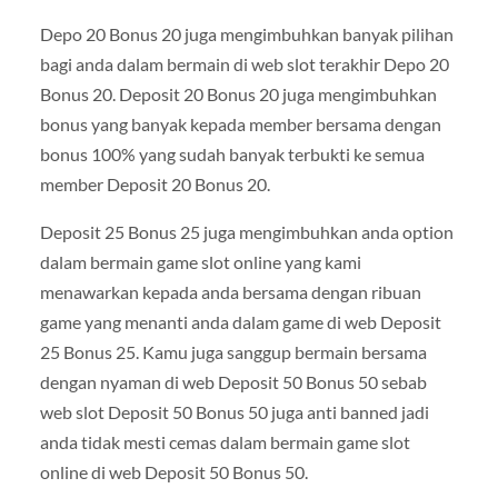
Depo 20 Bonus 20 juga mengimbuhkan banyak pilihan
bagi anda dalam bermain di web slot terakhir Depo 20
Bonus 20. Deposit 20 Bonus 20 juga mengimbuhkan
bonus yang banyak kepada member bersama dengan
bonus 100% yang sudah banyak terbukti ke semua
member Deposit 20 Bonus 20.
Deposit 25 Bonus 25 juga mengimbuhkan anda option
dalam bermain game slot online yang kami
menawarkan kepada anda bersama dengan ribuan
game yang menanti anda dalam game di web Deposit
25 Bonus 25. Kamu juga sanggup bermain bersama
dengan nyaman di web Deposit 50 Bonus 50 sebab
web slot Deposit 50 Bonus 50 juga anti banned jadi
anda tidak mesti cemas dalam bermain game slot
online di web Deposit 50 Bonus 50.