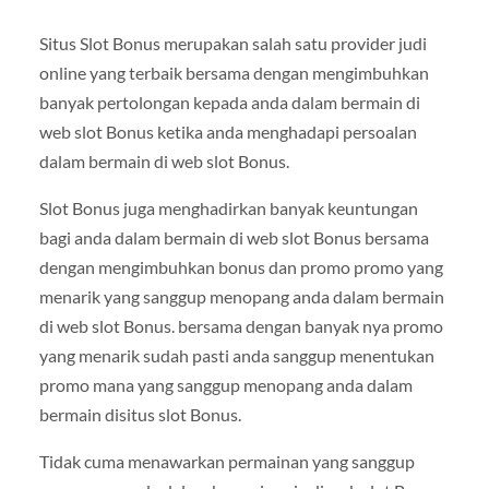
Situs Slot Bonus merupakan salah satu provider judi
online yang terbaik bersama dengan mengimbuhkan
banyak pertolongan kepada anda dalam bermain di
web slot Bonus ketika anda menghadapi persoalan
dalam bermain di web slot Bonus.
Slot Bonus juga menghadirkan banyak keuntungan
bagi anda dalam bermain di web slot Bonus bersama
dengan mengimbuhkan bonus dan promo promo yang
menarik yang sanggup menopang anda dalam bermain
di web slot Bonus. bersama dengan banyak nya promo
yang menarik sudah pasti anda sanggup menentukan
promo mana yang sanggup menopang anda dalam
bermain disitus slot Bonus.
Tidak cuma menawarkan permainan yang sanggup