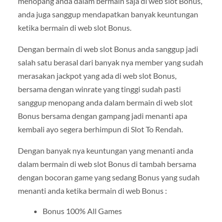
menopang anda dalam bermain saja di web slot Bonus,
anda juga sanggup mendapatkan banyak keuntungan
ketika bermain di web slot Bonus.
Dengan bermain di web slot Bonus anda sanggup jadi
salah satu berasal dari banyak nya member yang sudah
merasakan jackpot yang ada di web slot Bonus,
bersama dengan winrate yang tinggi sudah pasti
sanggup menopang anda dalam bermain di web slot
Bonus bersama dengan gampang jadi menanti apa
kembali ayo segera berhimpun di Slot To Rendah.
Dengan banyak nya keuntungan yang menanti anda
dalam bermain di web slot Bonus di tambah bersama
dengan bocoran game yang sedang Bonus yang sudah
menanti anda ketika bermain di web Bonus :
Bonus 100% All Games