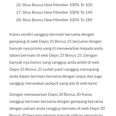
Situs Bonus New Member 100% To 10X
Situs Bonus New Member 100% To 14X
Situs Bonus New Member 100% To 18X
Kamu sendiri sanggup bermain bersama dengan
gampang di web Depo 25 Bonus 25 bersama dengan
banyak nya promo yang di menawarkan kepada anda
dalam bermain di web Depo 25 Bonus 25. Dengan
banyak nya bonus yang sanggup anda ambil di web
Depo 25 Bonus 25 sudah pasti sanggup menopang
anda dalam bermain bersama dengan enjoy dan juga
sanggup merasakan jackpot yang ada di web kami.
Dengan menawarkan Depo 20 Bonus 20 Kamu
sanggup bermain bersama dengan gampang bersama
dengan paham anda sanggup bermain di web Depo 20
Bonus 20 bersama dengan banyak pilihan permainan