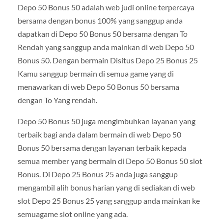
Depo 50 Bonus 50 adalah web judi online terpercaya
bersama dengan bonus 100% yang sanggup anda
dapatkan di Depo 50 Bonus 50 bersama dengan To
Rendah yang sanggup anda mainkan di web Depo 50
Bonus 50. Dengan bermain Disitus Depo 25 Bonus 25
Kamu sanggup bermain di semua game yang di
menawarkan di web Depo 50 Bonus 50 bersama
dengan To Yang rendah.
Depo 50 Bonus 50 juga mengimbuhkan layanan yang
terbaik bagi anda dalam bermain di web Depo 50
Bonus 50 bersama dengan layanan terbaik kepada
semua member yang bermain di Depo 50 Bonus 50 slot
Bonus. Di Depo 25 Bonus 25 anda juga sanggup
mengambil alih bonus harian yang di sediakan di web
slot Depo 25 Bonus 25 yang sanggup anda mainkan ke
semuagame slot online yang ada.