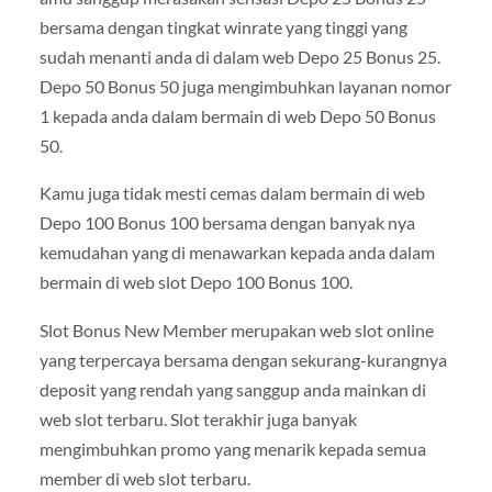
bersama dengan tingkat winrate yang tinggi yang
sudah menanti anda di dalam web Depo 25 Bonus 25.
Depo 50 Bonus 50 juga mengimbuhkan layanan nomor
1 kepada anda dalam bermain di web Depo 50 Bonus
50.
Kamu juga tidak mesti cemas dalam bermain di web
Depo 100 Bonus 100 bersama dengan banyak nya
kemudahan yang di menawarkan kepada anda dalam
bermain di web slot Depo 100 Bonus 100.
Slot Bonus New Member merupakan web slot online
yang terpercaya bersama dengan sekurang-kurangnya
deposit yang rendah yang sanggup anda mainkan di
web slot terbaru. Slot terakhir juga banyak
mengimbuhkan promo yang menarik kepada semua
member di web slot terbaru.