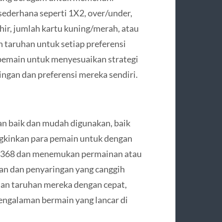
sederhana seperti 1X2, over/under,
hir, jumlah kartu kuning/merah, atau
 taruhan untuk setiap preferensi
a pemain untuk menyesuaikan strategi
ngan dan preferensi mereka sendiri.
 baik dan mudah digunakan, baik
gkinkan para pemain untuk dengan
MD368 dan menemukan permainan atau
ian dan penyaringan yang canggih
n taruhan mereka dengan cepat,
engalaman bermain yang lancar di