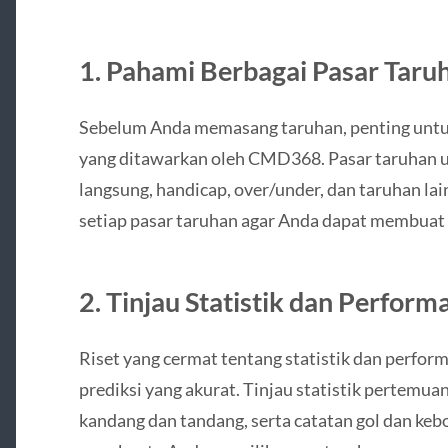
1. Pahami Berbagai Pasar Taru
Sebelum Anda memasang taruhan, penting untu
yang ditawarkan oleh CMD368. Pasar taruhan
langsung, handicap, over/under, dan taruhan l
setiap pasar taruhan agar Anda dapat membuat 
2. Tinjau Statistik dan Perform
Riset yang cermat tentang statistik dan perfo
prediksi yang akurat. Tinjau statistik pertemua
kandang dan tandang, serta catatan gol dan keb