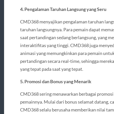
4. Pengalaman Taruhan Langsung yang Seru
CMD368 menyajikan pengalaman taruhan langsu
taruhan langsungnya. Para pemain dapat memas
saat pertandingan sedang berlangsung, yang m
interaktifitas yang tinggi. CMD368 juga menyed
animasi yang memungkinkan para pemain untu
pertandingan secara real-time, sehingga mere
yang tepat pada saat yang tepat.
5. Promosi dan Bonus yang Menarik
CMD368 sering menawarkan berbagai promosi d
pemainnya. Mulai dari bonus selamat datang, ca
CMD368 selalu berusaha memberikan nilai tam