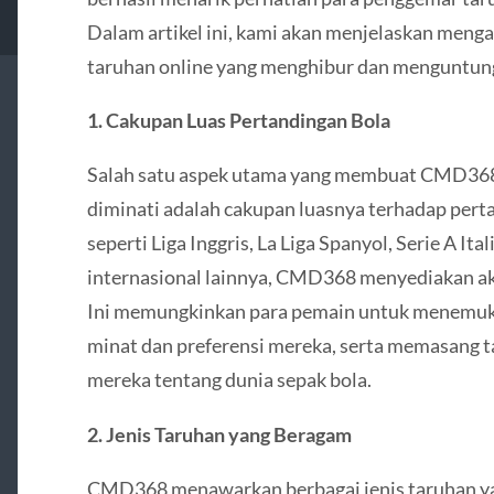
Dalam artikel ini, kami akan menjelaskan men
taruhan online yang menghibur dan menguntung
1. Cakupan Luas Pertandingan Bola
Salah satu aspek utama yang membuat CMD368 
diminati adalah cakupan luasnya terhadap pertan
seperti Liga Inggris, La Liga Spanyol, Serie A Ital
internasional lainnya, CMD368 menyediakan aks
Ini memungkinkan para pemain untuk menemuka
minat dan preferensi mereka, serta memasang 
mereka tentang dunia sepak bola.
2. Jenis Taruhan yang Beragam
CMD368 menawarkan berbagai jenis taruhan 