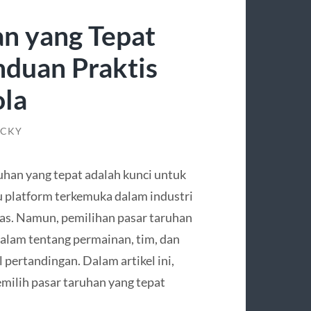
an yang Tepat
duan Praktis
ola
ICKY
ruhan yang tepat adalah kunci untuk
 platform terkemuka dalam industri
uas. Namun, pemilihan pasar taruhan
lam tentang permainan, tim, dan
 pertandingan. Dalam artikel ini,
ilih pasar taruhan yang tepat