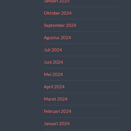
Januari 2025
Oktober 2024
September 2024
Agustus 2024
Juli 2024
Juni 2024
Mei 2024
April 2024
Maret 2024
Februari 2024
Januari 2024