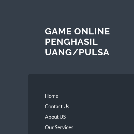
GAME ONLINE
PENGHASIL
UANG/PULSA
Home
Contact Us
About US
Our Services