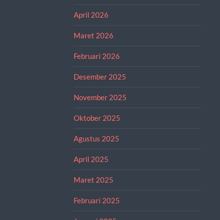
April 2026
Maret 2026
Februari 2026
Desember 2025
November 2025
Oktober 2025
Agustus 2025
April 2025
Maret 2025
Februari 2025