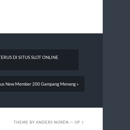
ERUS DI SITUS SLOT ONLINE
Bonus New Member 200 Gampang Menang »
THEME BY
ANDERS NORÉN
—
UP ↑