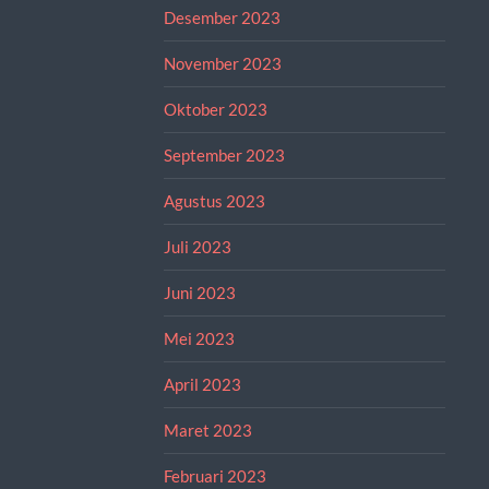
Desember 2023
November 2023
Oktober 2023
September 2023
Agustus 2023
Juli 2023
Juni 2023
Mei 2023
April 2023
Maret 2023
Februari 2023