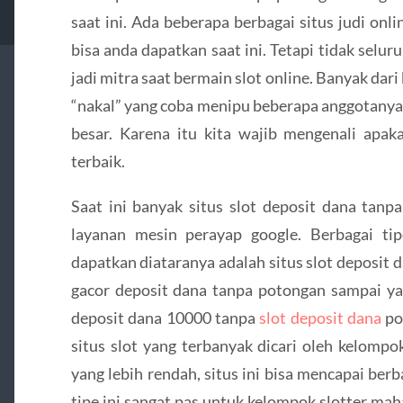
saat ini. Ada beberapa berbagai situs judi on
bisa anda dapatkan saat ini. Tetapi tidak seluru
jadi mitra saat bermain slot online. Banyak dari
“nakal” yang coba menipu beberapa anggotany
besar. Karena itu kita wajib mengenali apaka
terbaik.
Saat ini banyak situs slot deposit dana tanp
layanan mesin perayap google. Berbagai tip
dapatkan diataranya adalah situs slot deposit 
gacor deposit dana tanpa potongan sampai yan
deposit dana 10000 tanpa
slot deposit dana
po
situs slot yang terbanyak dicari oleh kelompo
yang lebih rendah, situs ini bisa mencapai berb
tipe ini sangat pas untuk kelompok slotter m