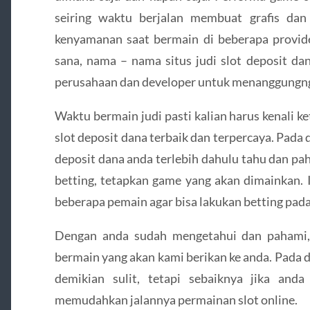
seiring waktu berjalan membuat grafis da
kenyamanan saat bermain di beberapa provide
sana, nama – nama situs judi slot deposit d
perusahaan dan developer untuk menanggungng
Waktu bermain judi pasti kalian harus kenali k
slot deposit dana terbaik dan terpercaya. Pada 
deposit dana anda terlebih dahulu tahu dan pa
betting, tetapkan game yang akan dimainkan. 
beberapa pemain agar bisa lakukan betting pada 
Dengan anda sudah mengetahui dan pahami,
bermain yang akan kami berikan ke anda. Pada 
demikian sulit, tetapi sebaiknya jika and
memudahkan jalannya permainan slot online.