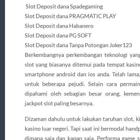
Slot Deposit dana Spadegaming
Slot Deposit dana PRAGMATIC PLAY
Slot Deposit dana Habanero
Slot Deposit dana PG SOFT
Slot Deposit dana Tanpa Potongan Joker123
Berkembangnya perkembangan teknologi yang
slot yang biasanya ditemui pada tempat kasino 
smartphone android dan ios anda. Telah lama,
untuk beberapa pejudi. Selain cara perma
dipahami oleh sebagian besar orang, kemen
jackpot slot paling besarnya.
Dizaman dahulu untuk lakukan taruhan slot, ki
kasino luar negeri. Tapi saat ini bermodal han
dimana saja dan kapan saja. Performa game s