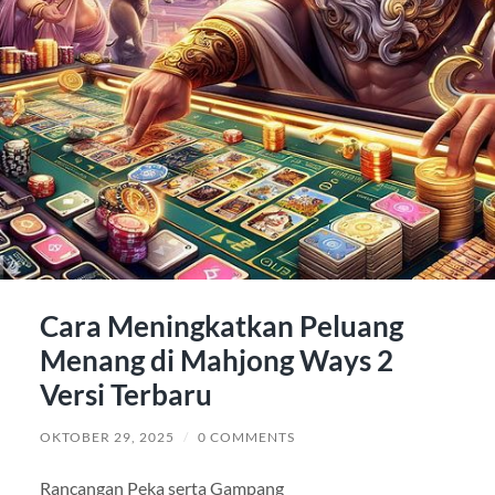
Cara Meningkatkan Peluang
Menang di Mahjong Ways 2
Versi Terbaru
OKTOBER 29, 2025
/
0 COMMENTS
Rancangan Peka serta Gampang