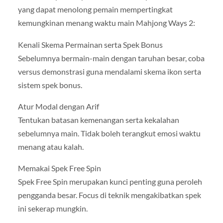
yang dapat menolong pemain mempertingkat
kemungkinan menang waktu main Mahjong Ways 2:
Kenali Skema Permainan serta Spek Bonus
Sebelumnya bermain-main dengan taruhan besar, coba
versus demonstrasi guna mendalami skema ikon serta
sistem spek bonus.
Atur Modal dengan Arif
Tentukan batasan kemenangan serta kekalahan
sebelumnya main. Tidak boleh terangkut emosi waktu
menang atau kalah.
Memakai Spek Free Spin
Spek Free Spin merupakan kunci penting guna peroleh
pengganda besar. Focus di teknik mengakibatkan spek
ini sekerap mungkin.