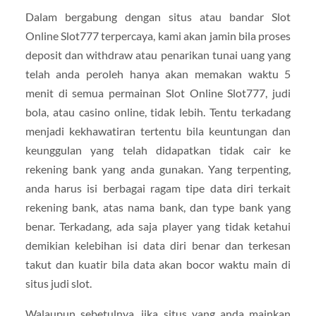
Dalam bergabung dengan situs atau bandar Slot
Online Slot777 terpercaya, kami akan jamin bila proses
deposit dan withdraw atau penarikan tunai uang yang
telah anda peroleh hanya akan memakan waktu 5
menit di semua permainan Slot Online Slot777, judi
bola, atau casino online, tidak lebih. Tentu terkadang
menjadi kekhawatiran tertentu bila keuntungan dan
keunggulan yang telah didapatkan tidak cair ke
rekening bank yang anda gunakan. Yang terpenting,
anda harus isi berbagai ragam tipe data diri terkait
rekening bank, atas nama bank, dan type bank yang
benar. Terkadang, ada saja player yang tidak ketahui
demikian kelebihan isi data diri benar dan terkesan
takut dan kuatir bila data akan bocor waktu main di
situs judi slot.
Walaupun sebetulnya, jika situs yang anda mainkan