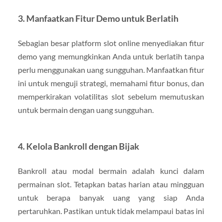
3. Manfaatkan Fitur Demo untuk Berlatih
Sebagian besar platform slot online menyediakan fitur
demo yang memungkinkan Anda untuk berlatih tanpa
perlu menggunakan uang sungguhan. Manfaatkan fitur
ini untuk menguji strategi, memahami fitur bonus, dan
memperkirakan volatilitas slot sebelum memutuskan
untuk bermain dengan uang sungguhan.
4. Kelola Bankroll dengan Bijak
Bankroll atau modal bermain adalah kunci dalam
permainan slot. Tetapkan batas harian atau mingguan
untuk berapa banyak uang yang siap Anda
pertaruhkan. Pastikan untuk tidak melampaui batas ini