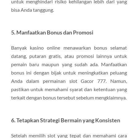
untuk menghindari risiko kehilangan lebih dari yang
bisa Anda tanggung.
5. Manfaatkan Bonus dan Promosi
Banyak kasino online menawarkan bonus selamat
datang, putaran gratis, atau promosi lainnya untuk
pemain baru maupun yang sudah ada. Manfaatkan
bonus ini dengan bijak untuk meningkatkan peluang
Anda dalam permainan slot Gacor 777. Namun,
pastikan untuk memahami syarat dan ketentuan yang
terkait dengan bonus tersebut sebelum mengklaimnya.
6. Tetapkan Strategi Bermain yang Konsisten
Setelah memilih slot yang tepat dan memahami cara