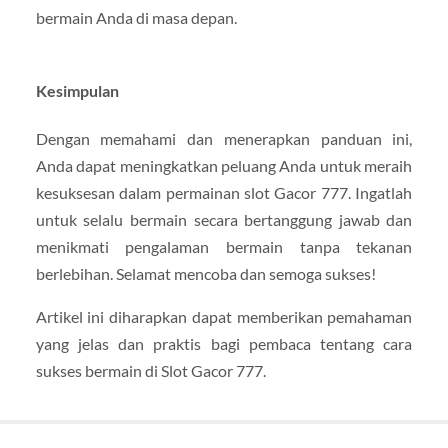
bermain Anda di masa depan.
Kesimpulan
Dengan memahami dan menerapkan panduan ini,
Anda dapat meningkatkan peluang Anda untuk meraih
kesuksesan dalam permainan slot Gacor 777. Ingatlah
untuk selalu bermain secara bertanggung jawab dan
menikmati pengalaman bermain tanpa tekanan
berlebihan. Selamat mencoba dan semoga sukses!
Artikel ini diharapkan dapat memberikan pemahaman
yang jelas dan praktis bagi pembaca tentang cara
sukses bermain di Slot Gacor 777.