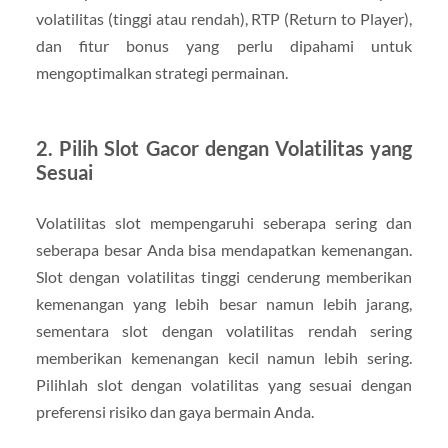
volatilitas (tinggi atau rendah), RTP (Return to Player),
dan fitur bonus yang perlu dipahami untuk
mengoptimalkan strategi permainan.
2. Pilih Slot Gacor dengan Volatilitas yang
Sesuai
Volatilitas slot mempengaruhi seberapa sering dan
seberapa besar Anda bisa mendapatkan kemenangan.
Slot dengan volatilitas tinggi cenderung memberikan
kemenangan yang lebih besar namun lebih jarang,
sementara slot dengan volatilitas rendah sering
memberikan kemenangan kecil namun lebih sering.
Pilihlah slot dengan volatilitas yang sesuai dengan
preferensi risiko dan gaya bermain Anda.