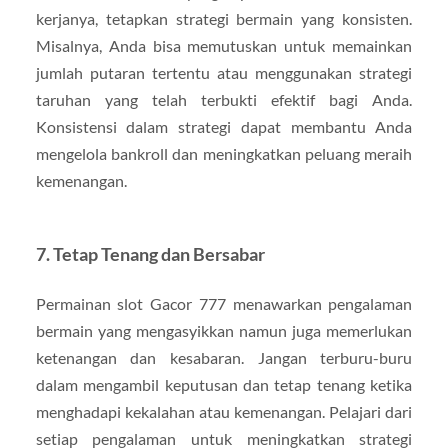
kerjanya, tetapkan strategi bermain yang konsisten.
Misalnya, Anda bisa memutuskan untuk memainkan
jumlah putaran tertentu atau menggunakan strategi
taruhan yang telah terbukti efektif bagi Anda.
Konsistensi dalam strategi dapat membantu Anda
mengelola bankroll dan meningkatkan peluang meraih
kemenangan.
7. Tetap Tenang dan Bersabar
Permainan slot Gacor 777 menawarkan pengalaman
bermain yang mengasyikkan namun juga memerlukan
ketenangan dan kesabaran. Jangan terburu-buru
dalam mengambil keputusan dan tetap tenang ketika
menghadapi kekalahan atau kemenangan. Pelajari dari
setiap pengalaman untuk meningkatkan strategi