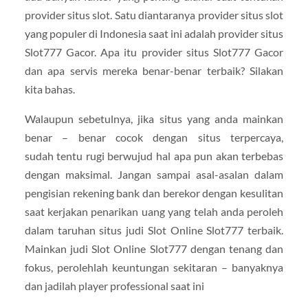
provider situs slot. Satu diantaranya provider situs slot
yang populer di Indonesia saat ini adalah provider situs
Slot777 Gacor. Apa itu provider situs Slot777 Gacor
dan apa servis mereka benar-benar terbaik? Silakan
kita bahas.
Walaupun sebetulnya, jika situs yang anda mainkan
benar – benar cocok dengan situs terpercaya,
sudah tentu rugi berwujud hal apa pun akan terbebas
dengan maksimal. Jangan sampai asal-asalan dalam
pengisian rekening bank dan berekor dengan kesulitan
saat kerjakan penarikan uang yang telah anda peroleh
dalam taruhan situs judi Slot Online Slot777 terbaik.
Mainkan judi Slot Online Slot777 dengan tenang dan
fokus, perolehlah keuntungan sekitaran – banyaknya
dan jadilah player professional saat ini