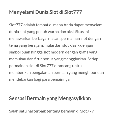
Menyelami Dunia Slot di Slot777
Slot777 adalah tempat di mana Anda dapat menyelami
dunia slot yang penuh warna dan aksi. Situs ini
menawarkan berbagai macam permainan slot dengan
tema yang beragam, mulai dari slot klasik dengan
simbol buah hingga slot modern dengan grafis yang
memukau dan fitur bonus yang menggiurkan. Setiap
permainan slot di Slot777 dirancang untuk
memberikan pengalaman bermain yang menghibur dan
mendebarkan bagi para pemainnya.
Sensasi Bermain yang Mengasyikkan
Salah satu hal terbaik tentang bermain di Slot777