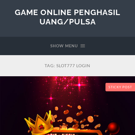
GAME ONLINE PENGHASIL
UANG/PULSA
SHOW MENU
TAG:
SLOT777 LOGIN
STICKY POST