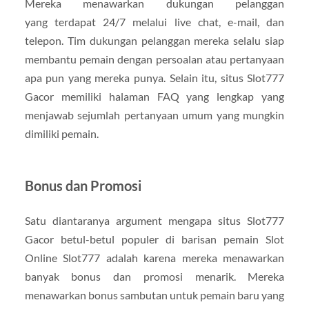
Mereka menawarkan dukungan pelanggan
yang terdapat 24/7 melalui live chat, e-mail, dan
telepon. Tim dukungan pelanggan mereka selalu siap
membantu pemain dengan persoalan atau pertanyaan
apa pun yang mereka punya. Selain itu, situs Slot777
Gacor memiliki halaman FAQ yang lengkap yang
menjawab sejumlah pertanyaan umum yang mungkin
dimiliki pemain.
Bonus dan Promosi
Satu diantaranya argument mengapa situs Slot777
Gacor betul-betul populer di barisan pemain Slot
Online Slot777 adalah karena mereka menawarkan
banyak bonus dan promosi menarik. Mereka
menawarkan bonus sambutan untuk pemain baru yang