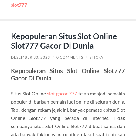
slot777
Kepopuleran Situs Slot Online
Slot777 Gacor Di Dunia
DESEMBER 30, 2023
/
0 COMMENTS
/
STICKY
Kepopuleran Situs Slot Online Slot777
Gacor Di Dunia
Situs Slot Online
slot gacor 777
telah menjadi semakin
populer di barisan pemain judi online di seluruh dunia.
Tapi, dengan rekam jejak ini, banyak pemasok situs Slot
Online Slot777 yang berada di internet. Tidak
semuanya situs Slot Online Slot777 dibuat sama, dan
ada banyak faktor yang penting diakui saat tentukan