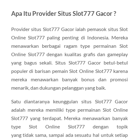
Apa Itu Provider Situs Slot777 Gacor ?
Provider situs Slot777 Gacor ialah pemasok situs Slot
Online Slot777 paling penting di Indonesia. Mereka
menawarkan berbagai ragam type permainan Slot
Online Slot777 dengan kualitas grafis dan gameplay
yang bagus sekali. Situs Slot777 Gacor betul-betul
populer di barisan pemain Slot Online Slot777 karena
mereka menawarkan banyak bonus dan promosi
menarik, dan dukungan pelanggan yang baik.
Satu diantaranya keunggulan situs Slot777 Gacor
adalah mereka memiliki type permainan Slot Online
Slot777 yang terdapat. Mereka menawarkan banyak
type Slot Online Slot777 dengan topik
yang tidak sama, sampai ada sesuatu hal untuk setiap