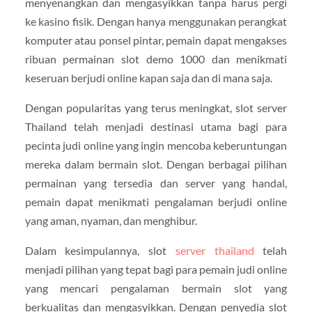
menyenangkan dan mengasyikkan tanpa harus pergi
ke kasino fisik. Dengan hanya menggunakan perangkat
komputer atau ponsel pintar, pemain dapat mengakses
ribuan permainan slot demo 1000 dan menikmati
keseruan berjudi online kapan saja dan di mana saja.
Dengan popularitas yang terus meningkat, slot server
Thailand telah menjadi destinasi utama bagi para
pecinta judi online yang ingin mencoba keberuntungan
mereka dalam bermain slot. Dengan berbagai pilihan
permainan yang tersedia dan server yang handal,
pemain dapat menikmati pengalaman berjudi online
yang aman, nyaman, dan menghibur.
Dalam kesimpulannya, slot
server thailand
telah
menjadi pilihan yang tepat bagi para pemain judi online
yang mencari pengalaman bermain slot yang
berkualitas dan mengasyikkan. Dengan penyedia slot