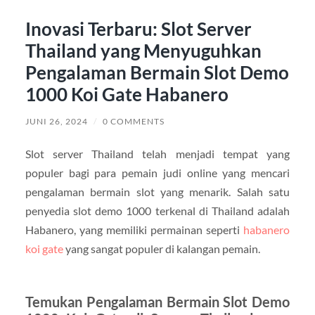
Inovasi Terbaru: Slot Server
Thailand yang Menyuguhkan
Pengalaman Bermain Slot Demo
1000 Koi Gate Habanero
JUNI 26, 2024
/
0 COMMENTS
Slot server Thailand telah menjadi tempat yang
populer bagi para pemain judi online yang mencari
pengalaman bermain slot yang menarik. Salah satu
penyedia slot demo 1000 terkenal di Thailand adalah
Habanero, yang memiliki permainan seperti
habanero
koi gate
yang sangat populer di kalangan pemain.
Temukan Pengalaman Bermain Slot Demo