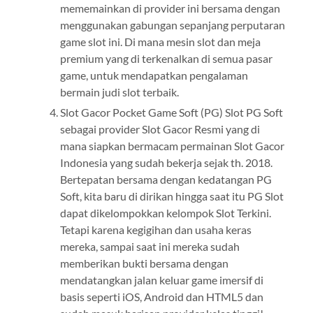
mememainkan di provider ini bersama dengan
menggunakan gabungan sepanjang perputaran
game slot ini. Di mana mesin slot dan meja
premium yang di terkenalkan di semua pasar
game, untuk mendapatkan pengalaman
bermain judi slot terbaik.
Slot Gacor Pocket Game Soft (PG) Slot PG Soft
sebagai provider Slot Gacor Resmi yang di
mana siapkan bermacam permainan Slot Gacor
Indonesia yang sudah bekerja sejak th. 2018.
Bertepatan bersama dengan kedatangan PG
Soft, kita baru di dirikan hingga saat itu PG Slot
dapat dikelompokkan kelompok Slot Terkini.
Tetapi karena kegigihan dan usaha keras
mereka, sampai saat ini mereka sudah
memberikan bukti bersama dengan
mendatangkan jalan keluar game imersif di
basis seperti iOS, Android dan HTML5 dan