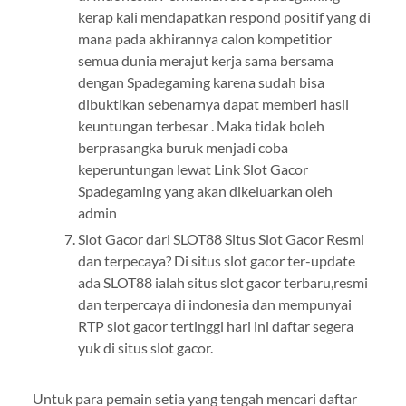
kerap kali mendapatkan respond positif yang di
mana pada akhirannya calon kompetitior
semua dunia merajut kerja sama bersama
dengan Spadegaming karena sudah bisa
dibuktikan sebenarnya dapat memberi hasil
keuntungan terbesar . Maka tidak boleh
berprasangka buruk menjadi coba
keperuntungan lewat Link Slot Gacor
Spadegaming yang akan dikeluarkan oleh
admin
Slot Gacor dari SLOT88 Situs Slot Gacor Resmi
dan terpecaya? Di situs slot gacor ter-update
ada SLOT88 ialah situs slot gacor terbaru,resmi
dan terpercaya di indonesia dan mempunyai
RTP slot gacor tertinggi hari ini daftar segera
yuk di situs slot gacor.
Untuk para pemain setia yang tengah mencari daftar