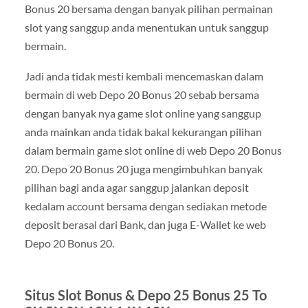
Bonus 20 bersama dengan banyak pilihan permainan
slot yang sanggup anda menentukan untuk sanggup
bermain.
Jadi anda tidak mesti kembali mencemaskan dalam
bermain di web Depo 20 Bonus 20 sebab bersama
dengan banyak nya game slot online yang sanggup
anda mainkan anda tidak bakal kekurangan pilihan
dalam bermain game slot online di web Depo 20 Bonus
20. Depo 20 Bonus 20 juga mengimbuhkan banyak
pilihan bagi anda agar sanggup jalankan deposit
kedalam account bersama dengan sediakan metode
deposit berasal dari Bank, dan juga E-Wallet ke web
Depo 20 Bonus 20.
Situs Slot Bonus & Depo 25 Bonus 25 To