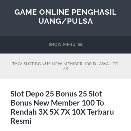
GAME ONLINE PENGHASIL
UANG/PULSA
SHOW MENU
TAG:
SLOT BONUS NEW MEMBER 100 DI AWAL TO
7X
Slot Depo 25 Bonus 25 Slot
Bonus New Member 100 To
Rendah 3X 5X 7X 10X Terbaru
Resmi