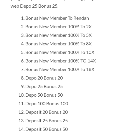
web Depo 25 Bonus 25.
Bonus New Member To Rendah
Bonus New Member 100% To 2X
Bonus New Member 100% To 5X
Bonus New Member 100% To 8X
Bonus New Member 100% To 10X
Bonus New Member 100% TO 14X
Bonus New Member 100% To 18X
Depo 20 Bonus 20
Depo 25 Bonus 25
Depo 50 Bonus 50
Depo 100 Bonus 100
Deposit 20 Bonus 20
Deposit 25 Bonus 25
Deposit 50 Bonus 50