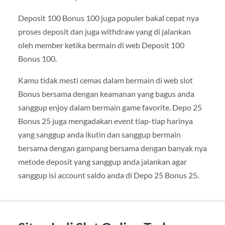
Deposit 100 Bonus 100 juga populer bakal cepat nya
proses deposit dan juga withdraw yang di jalankan
oleh member ketika bermain di web Deposit 100
Bonus 100.
Kamu tidak mesti cemas dalam bermain di web slot
Bonus bersama dengan keamanan yang bagus anda
sanggup enjoy dalam bermain game favorite. Depo 25
Bonus 25 juga mengadakan event tiap-tiap harinya
yang sanggup anda ikutin dan sanggup bermain
bersama dengan gampang bersama dengan banyak nya
metode deposit yang sanggup anda jalankan agar
sanggup isi account saldo anda di Depo 25 Bonus 25.