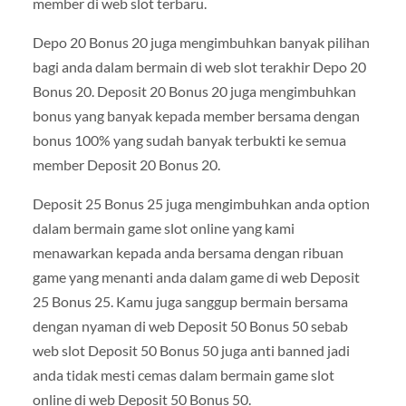
member di web slot terbaru.
Depo 20 Bonus 20 juga mengimbuhkan banyak pilihan
bagi anda dalam bermain di web slot terakhir Depo 20
Bonus 20. Deposit 20 Bonus 20 juga mengimbuhkan
bonus yang banyak kepada member bersama dengan
bonus 100% yang sudah banyak terbukti ke semua
member Deposit 20 Bonus 20.
Deposit 25 Bonus 25 juga mengimbuhkan anda option
dalam bermain game slot online yang kami
menawarkan kepada anda bersama dengan ribuan
game yang menanti anda dalam game di web Deposit
25 Bonus 25. Kamu juga sanggup bermain bersama
dengan nyaman di web Deposit 50 Bonus 50 sebab
web slot Deposit 50 Bonus 50 juga anti banned jadi
anda tidak mesti cemas dalam bermain game slot
online di web Deposit 50 Bonus 50.