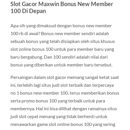
Slot Gacor Maxwin Bonus New Member
100 Di Depan
Apa sih yang dimaksud dengan bonus new member
100 rb di awal? Bonus new member sendiri adalah
sebuah bonus yang telah disiapkan oleh situs khusus
slot online bonus 100 untuk para member baru yang
baru bergabung. Dan 100 sendiri adalah nilai dari
bonus yang diberikan untuk member baru tersebut.
Persaingan dalam slot gacor memang sangat ketat saat
ini, terlebih lagi situs judi slot terbaik dan terpercaya
no 1 bonus new member 100, terus memberikan bonus
serta promo bonus 100 yang terbaik untuk para
membernya. Hal ini bisa dilihat dengan ramainya situs
judi slot cepat menang yang tidak berhenti untuk
menawarkan game slot online bonus 100 yang sering