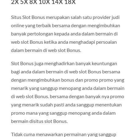
2X 5X 8X 10X 14X 18X
Situs Slot Bonus merupakan salah satu provider judi
online yang terbaik bersama dengan mengimbuhkan
banyak pertolongan kepada anda dalam bermain di
web slot Bonus ketika anda menghadapi persoalan
dalam bermain di web slot Bonus.
Slot Bonus juga menghadirkan banyak keuntungan
bagi anda dalam bermain di web slot Bonus bersama
dengan mengimbuhkan bonus dan promo promo yang
menarik yang sanggup menopang anda dalam bermain
di web slot Bonus. bersama dengan banyak nya promo
yang menarik sudah pasti anda sanggup menentukan
promo mana yang sanggup menopang anda dalam
bermain disitus slot Bonus.
Tidak cuma menawarkan permainan yang sanggup