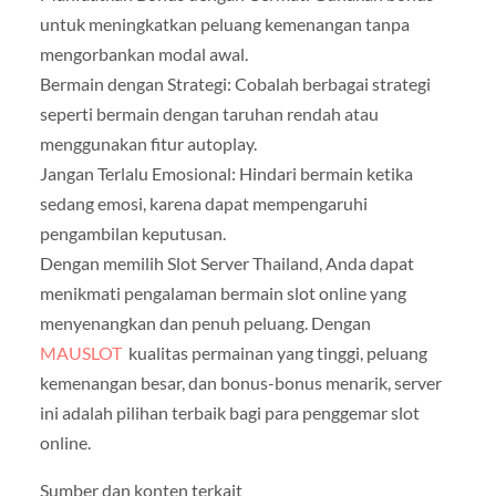
untuk meningkatkan peluang kemenangan tanpa
mengorbankan modal awal.
Bermain dengan Strategi: Cobalah berbagai strategi
seperti bermain dengan taruhan rendah atau
menggunakan fitur autoplay.
Jangan Terlalu Emosional: Hindari bermain ketika
sedang emosi, karena dapat mempengaruhi
pengambilan keputusan.
Dengan memilih Slot Server Thailand, Anda dapat
menikmati pengalaman bermain slot online yang
menyenangkan dan penuh peluang. Dengan
MAUSLOT
kualitas permainan yang tinggi, peluang
kemenangan besar, dan bonus-bonus menarik, server
ini adalah pilihan terbaik bagi para penggemar slot
online.
Sumber dan konten terkait