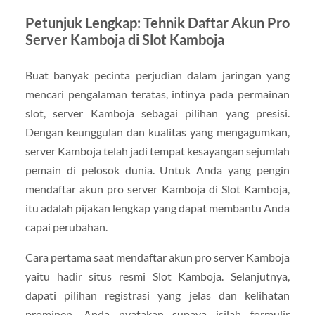
Petunjuk Lengkap: Tehnik Daftar Akun Pro
Server Kamboja di Slot Kamboja
Buat banyak pecinta perjudian dalam jaringan yang
mencari pengalaman teratas, intinya pada permainan
slot, server Kamboja sebagai pilihan yang presisi.
Dengan keunggulan dan kualitas yang mengagumkan,
server Kamboja telah jadi tempat kesayangan sejumlah
pemain di pelosok dunia. Untuk Anda yang pengin
mendaftar akun pro server Kamboja di Slot Kamboja,
itu adalah pijakan lengkap yang dapat membantu Anda
capai perubahan.
Cara pertama saat mendaftar akun pro server Kamboja
yaitu hadir situs resmi Slot Kamboja. Selanjutnya,
dapati pilihan registrasi yang jelas dan kelihatan
prominen. Anda nyatakan supaya isilah formulir