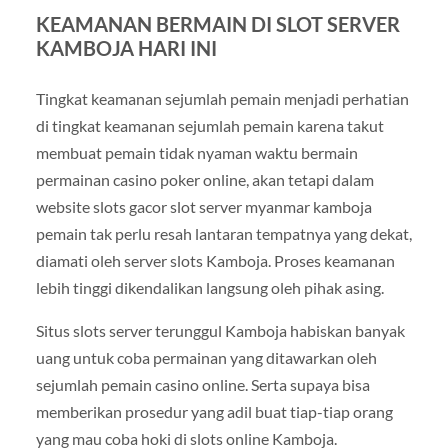
KEAMANAN BERMAIN DI SLOT SERVER
KAMBOJA HARI INI
Tingkat keamanan sejumlah pemain menjadi perhatian
di tingkat keamanan sejumlah pemain karena takut
membuat pemain tidak nyaman waktu bermain
permainan casino poker online, akan tetapi dalam
website slots gacor slot server myanmar kamboja
pemain tak perlu resah lantaran tempatnya yang dekat,
diamati oleh server slots Kamboja. Proses keamanan
lebih tinggi dikendalikan langsung oleh pihak asing.
Situs slots server terunggul Kamboja habiskan banyak
uang untuk coba permainan yang ditawarkan oleh
sejumlah pemain casino online. Serta supaya bisa
memberikan prosedur yang adil buat tiap-tiap orang
yang mau coba hoki di slots online Kamboja.