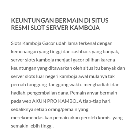
KEUNTUNGAN BERMAIN DI SITUS
RESMI SLOT SERVER KAMBOJA
Slots Kamboja Gacor udah lama terkenal dengan
kemenangan yang tinggi dan cashback yang banyak,
server slots kamboja menjadi gacor pilihan karena
keuntungan yang ditawarkan oleh situs itu banyak dan
server slots luar negeri kamboja awal mulanya tak
pernah tanggung-tanggung waktu menghadiahi dan
hadiah. pengembalian dana. Pemain anyar bermain
pada web AKUN PRO KAMBOJA tiap-tiap hari,
sebaliknya setiap orang/pemain yang
merekomendasikan pemain akan peroleh komisi yang
semakin lebih tinggi.