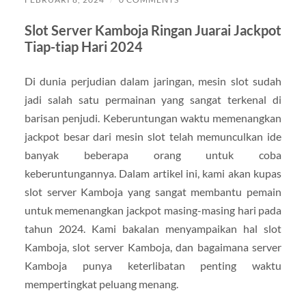
Slot Server Kamboja Ringan Juarai Jackpot
Tiap-tiap Hari 2024
Di dunia perjudian dalam jaringan, mesin slot sudah
jadi salah satu permainan yang sangat terkenal di
barisan penjudi. Keberuntungan waktu memenangkan
jackpot besar dari mesin slot telah memunculkan ide
banyak beberapa orang untuk coba
keberuntungannya. Dalam artikel ini, kami akan kupas
slot server Kamboja yang sangat membantu pemain
untuk memenangkan jackpot masing-masing hari pada
tahun 2024. Kami bakalan menyampaikan hal slot
Kamboja, slot server Kamboja, dan bagaimana server
Kamboja punya keterlibatan penting waktu
mempertingkat peluang menang.