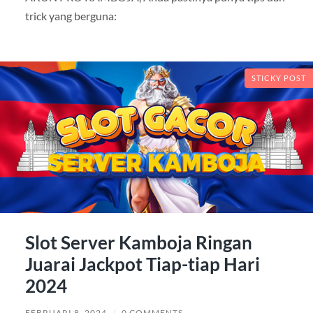
trick yang berguna:
STICKY POST
Slot Server Kamboja Ringan
Juarai Jackpot Tiap-tiap Hari
2024
FEBRUARI 8, 2024
/
0 COMMENTS