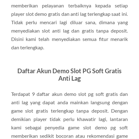
memberikan pelayanan terbaiknya kepada setiap
player slot demo gratis dan anti lag terlengkap saat ini.
Tidak perlu mencari lagi diluar sana, dimana yang
menyediakan slot anti lag dan gratis tanpa deposit.
Disini kami telah menyediakan semua fitur menarik
dan terlengkap.
Daftar Akun Demo Slot PG Soft Gratis
Anti Lag
Terdapat 9 daftar akun demo slot pg soft gratis dan
anti lag yang dapat anda mainkan langsung dengan
game slot gratis terlengkap tanpa deposit. Dengan
demikian player tidak perlu khawatir lagi, lantaran
kami sebagai penyedia game slot demo pg soft
memberikan sedikit bocoran atau rekomendasi game