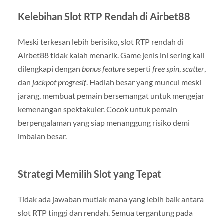
Kelebihan Slot RTP Rendah di Airbet88
Meski terkesan lebih berisiko, slot RTP rendah di
Airbet88 tidak kalah menarik. Game jenis ini sering kali
dilengkapi dengan
bonus feature
seperti
free spin
,
scatter
,
dan
jackpot progresif
. Hadiah besar yang muncul meski
jarang, membuat pemain bersemangat untuk mengejar
kemenangan spektakuler. Cocok untuk pemain
berpengalaman yang siap menanggung risiko demi
imbalan besar.
Strategi Memilih Slot yang Tepat
Tidak ada jawaban mutlak mana yang lebih baik antara
slot RTP tinggi dan rendah. Semua tergantung pada