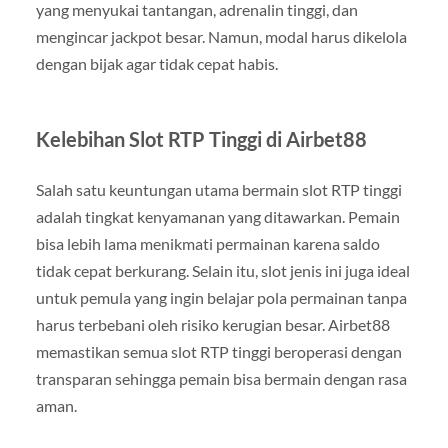
yang menyukai tantangan, adrenalin tinggi, dan
mengincar jackpot besar. Namun, modal harus dikelola
dengan bijak agar tidak cepat habis.
Kelebihan Slot RTP Tinggi di Airbet88
Salah satu keuntungan utama bermain slot RTP tinggi
adalah tingkat kenyamanan yang ditawarkan. Pemain
bisa lebih lama menikmati permainan karena saldo
tidak cepat berkurang. Selain itu, slot jenis ini juga ideal
untuk pemula yang ingin belajar pola permainan tanpa
harus terbebani oleh risiko kerugian besar. Airbet88
memastikan semua slot RTP tinggi beroperasi dengan
transparan sehingga pemain bisa bermain dengan rasa
aman.