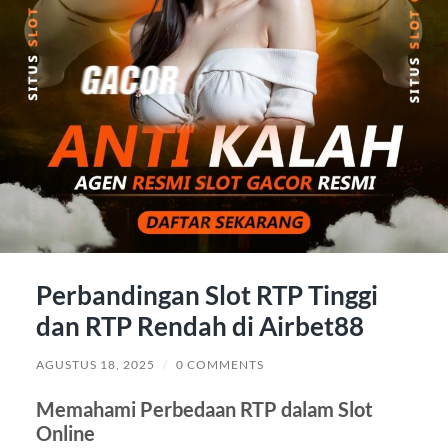
Perbandingan Slot RTP Tinggi
dan RTP Rendah di Airbet88
AGUSTUS 18, 2025
/
0 COMMENTS
Memahami Perbedaan RTP dalam Slot
Online