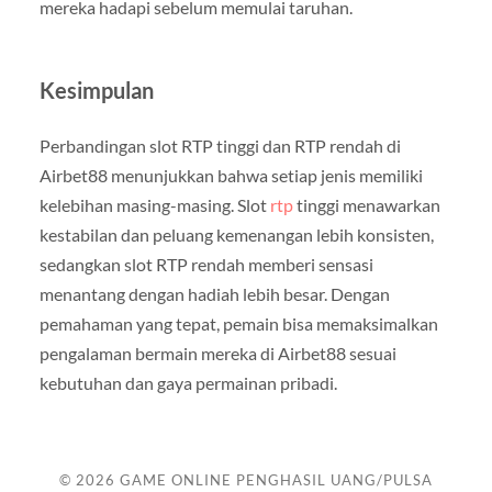
mereka hadapi sebelum memulai taruhan.
Kesimpulan
Perbandingan slot RTP tinggi dan RTP rendah di
Airbet88 menunjukkan bahwa setiap jenis memiliki
kelebihan masing-masing. Slot
rtp
tinggi menawarkan
kestabilan dan peluang kemenangan lebih konsisten,
sedangkan slot RTP rendah memberi sensasi
menantang dengan hadiah lebih besar. Dengan
pemahaman yang tepat, pemain bisa memaksimalkan
pengalaman bermain mereka di Airbet88 sesuai
kebutuhan dan gaya permainan pribadi.
© 2026
GAME ONLINE PENGHASIL UANG/PULSA