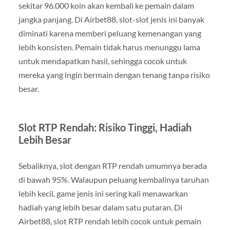
sekitar 96.000 koin akan kembali ke pemain dalam
jangka panjang. Di Airbet88, slot-slot jenis ini banyak
diminati karena memberi peluang kemenangan yang
lebih konsisten. Pemain tidak harus menunggu lama
untuk mendapatkan hasil, sehingga cocok untuk
mereka yang ingin bermain dengan tenang tanpa risiko
besar.
Slot RTP Rendah: Risiko Tinggi, Hadiah
Lebih Besar
Sebaliknya, slot dengan RTP rendah umumnya berada
di bawah 95%. Walaupun peluang kembalinya taruhan
lebih kecil, game jenis ini sering kali menawarkan
hadiah yang lebih besar dalam satu putaran. Di
Airbet88, slot RTP rendah lebih cocok untuk pemain