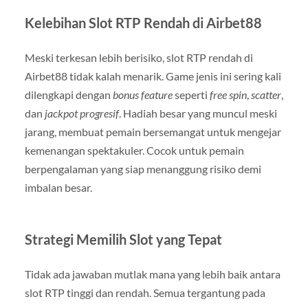
Kelebihan Slot RTP Rendah di Airbet88
Meski terkesan lebih berisiko, slot RTP rendah di
Airbet88 tidak kalah menarik. Game jenis ini sering kali
dilengkapi dengan
bonus feature
seperti
free spin
,
scatter
,
dan
jackpot progresif
. Hadiah besar yang muncul meski
jarang, membuat pemain bersemangat untuk mengejar
kemenangan spektakuler. Cocok untuk pemain
berpengalaman yang siap menanggung risiko demi
imbalan besar.
Strategi Memilih Slot yang Tepat
Tidak ada jawaban mutlak mana yang lebih baik antara
slot RTP tinggi dan rendah. Semua tergantung pada