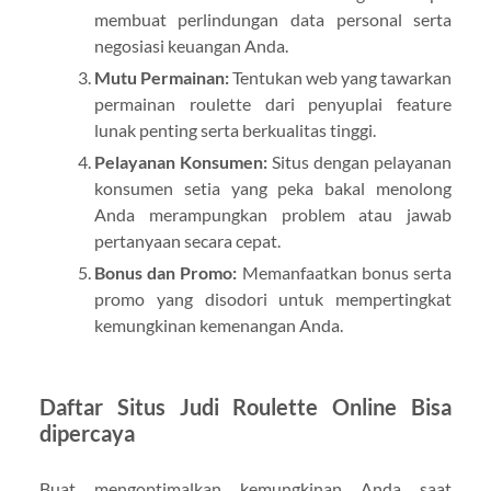
membuat perlindungan data personal serta
negosiasi keuangan Anda.
Mutu Permainan:
Tentukan web yang tawarkan
permainan roulette dari penyuplai feature
lunak penting serta berkualitas tinggi.
Pelayanan Konsumen:
Situs dengan pelayanan
konsumen setia yang peka bakal menolong
Anda merampungkan problem atau jawab
pertanyaan secara cepat.
Bonus dan Promo:
Memanfaatkan bonus serta
promo yang disodori untuk mempertingkat
kemungkinan kemenangan Anda.
Daftar Situs Judi Roulette Online Bisa
dipercaya
Buat mengoptimalkan kemungkinan Anda saat