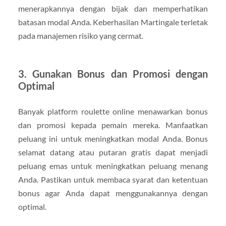
menerapkannya dengan bijak dan memperhatikan
batasan modal Anda. Keberhasilan Martingale terletak
pada manajemen risiko yang cermat.
3. Gunakan Bonus dan Promosi dengan
Optimal
Banyak platform roulette online menawarkan bonus
dan promosi kepada pemain mereka. Manfaatkan
peluang ini untuk meningkatkan modal Anda. Bonus
selamat datang atau putaran gratis dapat menjadi
peluang emas untuk meningkatkan peluang menang
Anda. Pastikan untuk membaca syarat dan ketentuan
bonus agar Anda dapat menggunakannya dengan
optimal.