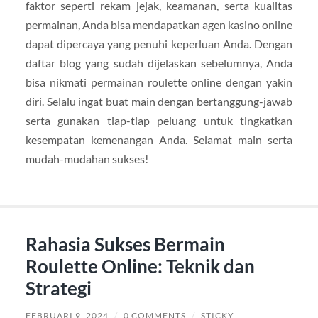
faktor seperti rekam jejak, keamanan, serta kualitas
permainan, Anda bisa mendapatkan agen kasino online
dapat dipercaya yang penuhi keperluan Anda. Dengan
daftar blog yang sudah dijelaskan sebelumnya, Anda
bisa nikmati permainan roulette online dengan yakin
diri. Selalu ingat buat main dengan bertanggung-jawab
serta gunakan tiap-tiap peluang untuk tingkatkan
kesempatan kemenangan Anda. Selamat main serta
mudah-mudahan sukses!
Rahasia Sukses Bermain
Roulette Online: Teknik dan
Strategi
FEBRUARI 9, 2024
/
0 COMMENTS
/
STICKY