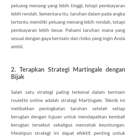
peluang menang yang lebih tinggi, tetapi pembayaran
lebih rendah. Sementara itu, taruhan dalam pada angka
tertentu memiliki peluang menang lebih rendah, tetapi
pembayaran lebih besar. Pahami taruhan mana yang
sesuai dengan gaya bermain dan risiko yang ingin Anda
ambil.
2. Terapkan Strategi Martingale dengan
Bijak
Salah satu strategi paling terkenal dalam bermain
roulette online adalah strategi Martingale. Teknik ini
melibatkan peningkatan taruhan setelah setiap
kerugian dengan tujuan untuk mendapatkan kembali
kerugian tersebut sekaligus mencetak keuntungan.
Meskipun strategi ini dapat efektif, penting untuk