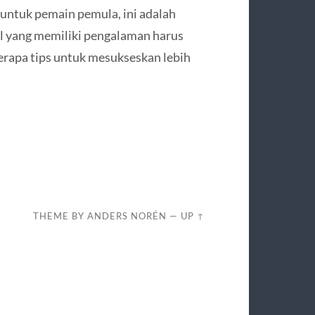
untuk pemain pemula, ini adalah
al yang memiliki pengalaman harus
berapa tips untuk mesukseskan lebih
THEME BY
ANDERS NORÉN
—
UP ↑