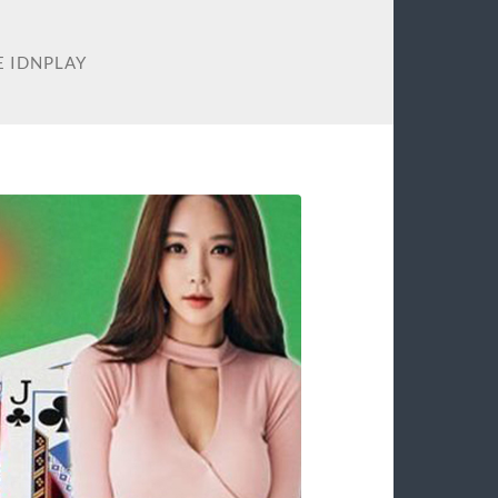
E IDNPLAY