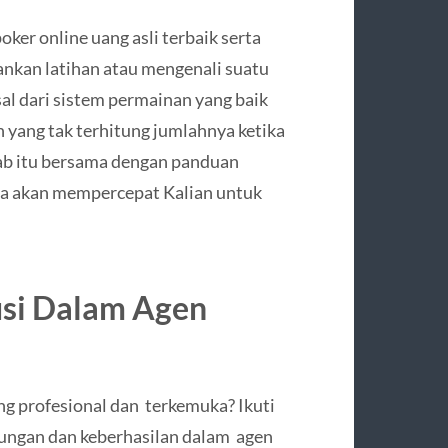
oker online uang asli terbaik serta
nkan latihan atau mengenali suatu
sal dari sistem permainan yang baik
an yang tak terhitung jumlahnya ketika
ab itu bersama dengan panduan
erta akan mempercepat Kalian untuk
usi Dalam Agen
ng profesional dan terkemuka? Ikuti
ungan dan keberhasilan dalam agen