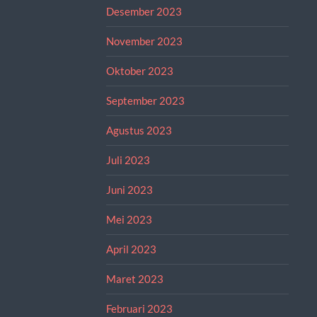
Desember 2023
November 2023
Oktober 2023
September 2023
Agustus 2023
Juli 2023
Juni 2023
Mei 2023
April 2023
Maret 2023
Februari 2023