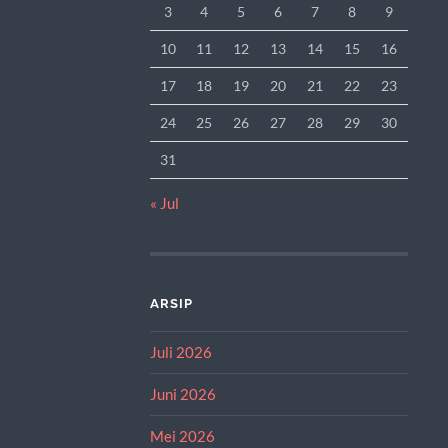
3
4
5
6
7
8
9
10
11
12
13
14
15
16
17
18
19
20
21
22
23
24
25
26
27
28
29
30
31
« Jul
ARSIP
Juli 2026
Juni 2026
Mei 2026