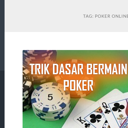
TAG:
POKER ONLIN