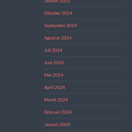
Januari 2025
Oktober 2024
September 2024
Agustus 2024
Juli 2024
Juni 2024
Mei 2024
April 2024
Maret 2024
Februari 2024
Januari 2024