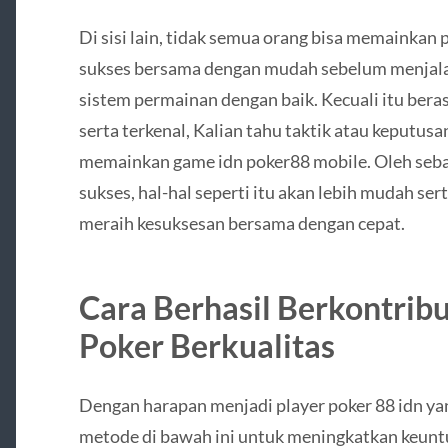
Di sisi lain, tidak semua orang bisa memainkan p
sukses bersama dengan mudah sebelum menjala
sistem permainan dengan baik. Kecuali itu bera
serta terkenal, Kalian tahu taktik atau keputus
memainkan game idn poker88 mobile. Oleh seb
sukses, hal-hal seperti itu akan lebih mudah s
meraih kesuksesan bersama dengan cepat.
Cara Berhasil Berkontrib
Poker Berkualitas
Dengan harapan menjadi player poker 88 idn ya
metode di bawah ini untuk meningkatkan keunt