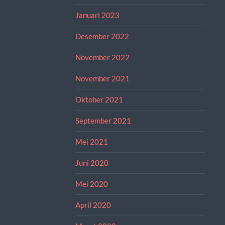
Januari 2023
Desember 2022
November 2022
November 2021
Oktober 2021
September 2021
Mei 2021
Juni 2020
Mei 2020
April 2020