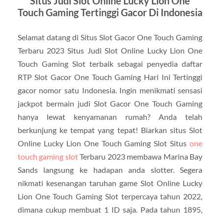
Situs Judi Slot Online Lucky Lion One
Touch Gaming Tertinggi Gacor Di Indonesia
Selamat datang di Situs Slot Gacor One Touch Gaming
Terbaru 2023 Situs Judi Slot Online Lucky Lion One
Touch Gaming Slot terbaik sebagai penyedia daftar
RTP Slot Gacor One Touch Gaming Hari Ini Tertinggi
gacor nomor satu Indonesia. Ingin menikmati sensasi
jackpot bermain judi Slot Gacor One Touch Gaming
hanya lewat kenyamanan rumah? Anda telah
berkunjung ke tempat yang tepat! Biarkan situs Slot
Online Lucky Lion One Touch Gaming Slot Situs
one
touch gaming slot
Terbaru 2023 membawa Marina Bay
Sands langsung ke hadapan anda slotter. Segera
nikmati kesenangan taruhan game Slot Online Lucky
Lion One Touch Gaming Slot terpercaya tahun 2022,
dimana cukup membuat 1 ID saja. Pada tahun 1895,